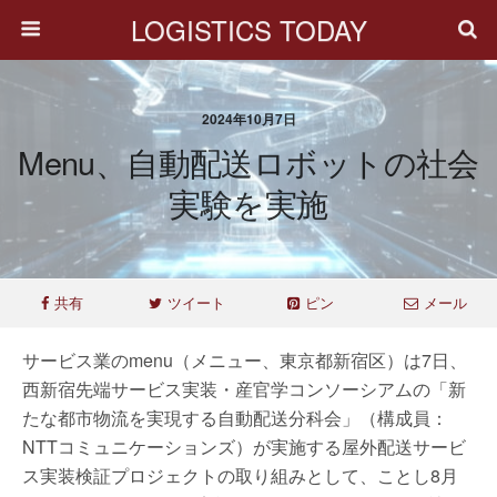
LOGISTICS TODAY
2024年10月7日
Menu、自動配送ロボットの社会
実験を実施
共有
ツイート
ピン
メール
サービス業のmenu（メニュー、東京都新宿区）は7日、
西新宿先端サービス実装・産官学コンソーシアムの「新
たな都市物流を実現する自動配送分科会」（構成員：
NTTコミュニケーションズ）が実施する屋外配送サービ
ス実装検証プロジェクトの取り組みとして、ことし8月