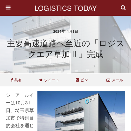
LOGISTICS TODAY
2024年11月1日
主要高速道路へ至近の「ロジス
クエア草加Ⅱ」完成
共有
ツイート
ピン
メール
シーアールイ
ーは10月31
日、埼玉県草
加市で特別目
的会社を通じ