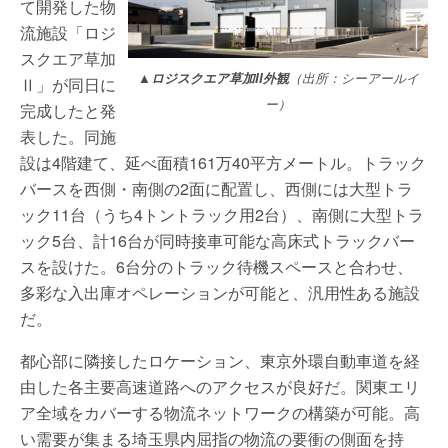
て開発した物
流施設「ロジ
スクエア草加
▲ロジスクエア草加II外観
（出所：シーアールイ
Ⅱ」が同日に
ー）
完成したと発
表した。同施
設は4階建て、延べ面積161万40平方メートル。トラック
バースを西側・南側の2面に配置し、西側には大型トラ
ック11台（うち4トントラック用2台）、南側に大型トラ
ック5台、計16台が同時接車可能な高床式トラックバー
スを設けた。6台分のトラック待機スペースと合わせ、
多彩な入出庫オペレーションが可能と、汎用性ある施設
だ。
都心部に隣接したロケーション、東京外環自動車道を経
由した各主要高速道路へのアクセスが良好だ。関東エリ
ア全域をカバーする物流ネットワークの構築が可能。高
い需要が集まる埼玉県内屈指の物流の要衝の側面を持