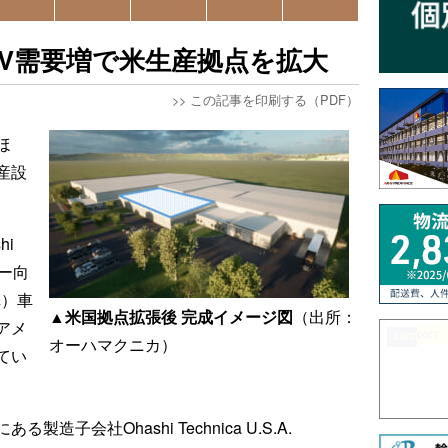
V需要増で米生産拠点を拡大
>>
この記事を印刷する（PDF）
ほ
産設
hi
カー向
車）車
▲米国拠点拡張後 完成イメージ図
（出所：
アメ
オーハマクニカ）
てい
子会社Ohashi Technica U.S.A.