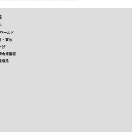
題
報
Pワールド
件・事故
上げ
着倉庫情報
速道路