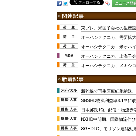
ニュース登
東プレ、米国子会社の生産
オーハシテクニカ、需要拡
オーハシテクニカ、米オハイ
オーハシテクニカ、上海子
オーハシテクニカ、メキシ
新幹線で再生医療細胞輸送
SBSHD物流利益率3.1％
日本郵政1Q、郵便・物流赤
NXHD中間期、国際物流伸び
SGHD1Q、モリソン連結効