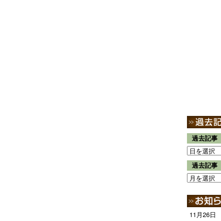
過去記事
過去記事
11月26日