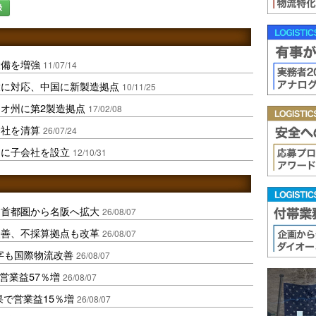
録
設備を増強
11/07/14
大に対応、中国に新製造拠点
10/11/25
オ州に第2製造拠点
17/02/08
会社を清算
26/07/24
コに子会社を設立
12/10/31
、首都圏から名阪へ拡大
26/08/07
に改善、不採算拠点も改革
26/08/07
字も国際物流改善
26/08/07
営業益57％増
26/08/07
果で営業益15％増
26/08/07