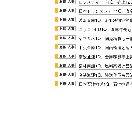
ロジスティード1Q、売上1
日本トランスシティ1Q、海
渋沢倉庫1Q、3PL好調で営
ニッコンHD1Q、倉庫伸長
ヤマタネ1Q、物流増収も一
中央倉庫1Q、国内輸送と輸
南総通運1Q、倉庫稼働率上
栗林商船1Q、燃料高響き営
名港海運1Q、陸送伸長も営業
日本石油輸送1Q、石油輸送