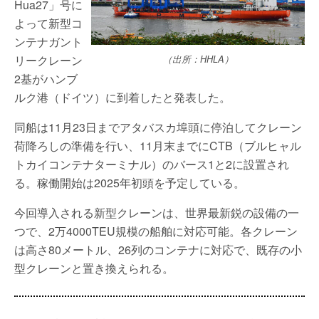
Hua27」号に
よって新型コ
ンテナガント
リークレーン
（出所：HHLA）
2基がハンブ
ルク港（ドイツ）に到着したと発表した。
同船は11月23日までアタバスカ埠頭に停泊してクレーン
荷降ろしの準備を行い、11月末までにCTB（ブルヒャル
トカイコンテナターミナル）のバース1と2に設置され
る。稼働開始は2025年初頭を予定している。
今回導入される新型クレーンは、世界最新鋭の設備の一
つで、2万4000TEU規模の船舶に対応可能。各クレーン
は高さ80メートル、26列のコンテナに対応で、既存の小
型クレーンと置き換えられる。