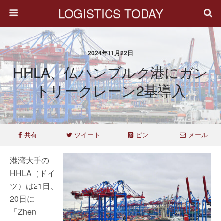
LOGISTICS TODAY
2024年11月22日
HHLA、仏ハンブルク港にガン
トリークレーン2基導入
共有
ツイート
ピン
メール
港湾大手の
HHLA（ドイ
ツ）は21日、
20日に
「Zhen