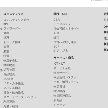
ロジスティクス
環境・CSR
話
ロジスティクス総合
CSR
短
モーダルシフト
3PL
D
フォワーダー
再生可能エネルギー
の
事
倉庫
安全
港湾
燃料
値
トラック輸送
環境への取り組み
新
海運
BCP
高
防災・災害
航空
鉄道
サービス・商品
物流子会社
ICT・IoT
静脈物流
サービス全般
災害物流
ンネ
物流サービス
食品物流
物流情報システム
EC物流
生産・流通システム
メディカル物流
物流資材
アパレル物流
物流機器
都市・館内物流
物流関連商品
スタートアップ･ベンチャー
新商品
利用運送
トラック
貿易・税関