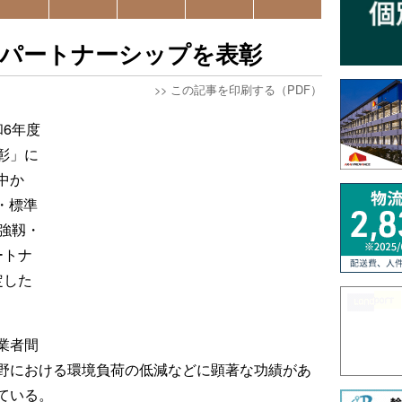
流パートナーシップを表彰
>>
この記事を印刷する（PDF）
6年度
彰」に
中か
・標準
強靱・
ートナ
定した
業者間
野における環境負荷の低減などに顕著な功績があ
ている。