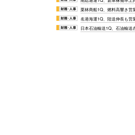
栗林商船1Q、燃料高響き営
名港海運1Q、陸送伸長も営業
日本石油輸送1Q、石油輸送