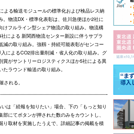
社による輸送モジュールの標準化および検品レス納
み。物流DX・標準化表彰は、佐川急便ほか2社に
地向けフルライン型シェア物流の取り組み。物流構
4社による 新関西物流センター新設に伴うサプラ
低減の取り組み。強靱・持続可能表彰がセンコー
導入によるCO2排出量削減・省人化の取り組み。グ
別賞がサントリーロジスティクスほか5社による異
いたラウンド輸送の取り組み。
開催される。
るいは「続報を知りたい」場合、下の「もっと知り
集部にてボタンが押された数のみをカウントし、
掘り取材を実施したうえで、詳細記事の掲載を積