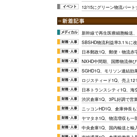
12/15にグリーン物流パー
新幹線で再生医療細胞輸送
SBSHD物流利益率3.1％
日本郵政1Q、郵便・物流赤
NXHD中間期、国際物流伸び
SGHD1Q、モリソン連結効
ロジスティード1Q、売上1
日本トランスシティ1Q、海
渋沢倉庫1Q、3PL好調で営
ニッコンHD1Q、倉庫伸長
ヤマタネ1Q、物流増収も一
中央倉庫1Q、国内輸送と輸
南総通運1Q、倉庫稼働率上