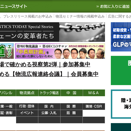
S TODAY｜国内最大の物流ニュースサイト
3PL, SCMなど国内外の最新の物流
、プレスリリース掲載のお申込み
物流セミナー情報の掲載申込み
広告に関する
場で確かめる視察第2弾｜参加募集中
める【物流広報連絡会議】｜会員募集中