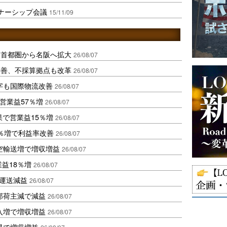
トナーシップ会議
15/11/09
、首都圏から名阪へ拡大
26/08/07
に改善、不採算拠点も改革
26/08/07
字も国際物流改善
26/08/07
営業益57％増
26/08/07
果で営業益15％増
26/08/07
2％増で利益率改善
26/08/07
空輸送増で増収増益
26/08/07
業益18％増
26/08/07
も運送減益
26/08/07
部荷主減で減益
26/08/07
入増で増収増益
26/08/07
昇で増収増益