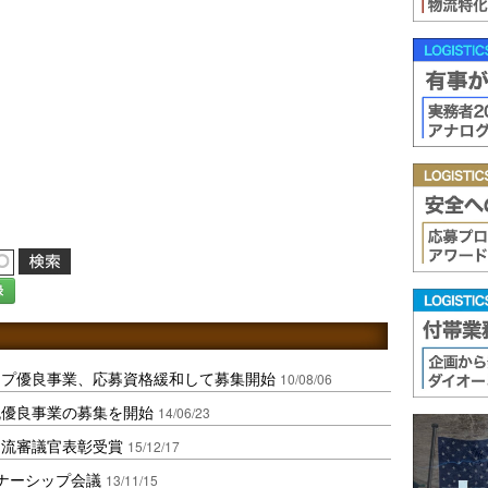
録
ップ優良事業、応募資格緩和して募集開始
10/08/06
流優良事業の募集を開始
14/06/23
物流審議官表彰受賞
15/12/17
トナーシップ会議
13/11/15