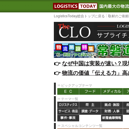
LOGISTIC
LogisticsToday総合トップに戻る
取材のご依頼
👉️
なぜ中国は実装が速い？現
👉️
物流の価値「伝える力」高
ピックアップテーマ
テーマ一覧
スペシャルコンテンツ一覧