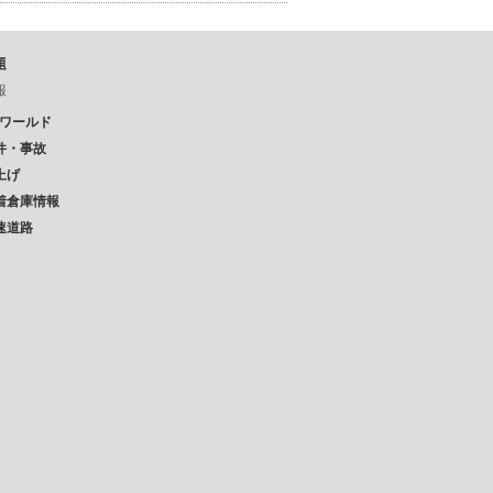
題
報
Pワールド
件・事故
上げ
着倉庫情報
速道路