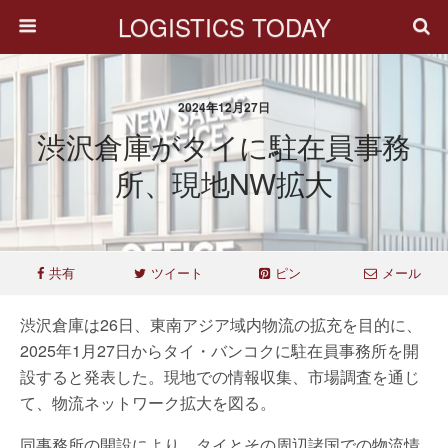
LOGISTICS TODAY
2024年12月27日
渋沢倉庫がタイに駐在員事務
所、現地NW拡大
共有
ツイート
ピン
メール
渋沢倉庫は26日、東南アジア域内物流の拡充を目的に、
2025年1月27日からタイ・バンコクに駐在員事務所を開
設すると発表した。現地での情報収集、市場調査を通じ
て、物流ネットワーク拡大を図る。
同事務所の開設により、タイとその周辺諸国での物流情