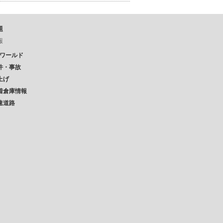
題
報
Pワールド
件・事故
上げ
着倉庫情報
速道路