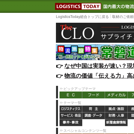
LOGISTIC
LogisticsToday総合トップに戻る
取材のご依頼
👉️
なぜ中国は実装が速い？現
👉️
物流の価値「伝える力」高
ピックアップテーマ
テーマ一覧
スペシャルコンテンツ一覧