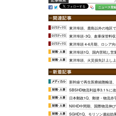
ニュース登
東洋埠頭、鹿島以外の地区で
東洋埠頭･3Q、倉庫保管料収
東洋埠頭 4-6月期、ロシア
東洋埠頭1Q、国内苦戦し営業
東洋埠頭、火災損失計上し上
新幹線で再生医療細胞輸送
SBSHD物流利益率3.1％
日本郵政1Q、郵便・物流赤
NXHD中間期、国際物流伸び
SGHD1Q、モリソン連結効