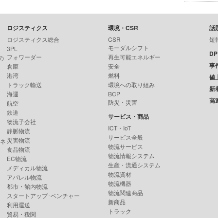
ロジスティクス
環境・CSR
話
ロジスティクス総合
CSR
短
モーダルシフト
3PL
D
フォワーダー
再生可能エネルギー
の
事
倉庫
安全
港湾
燃料
値
トラック輸送
環境への取り組み
新
海運
BCP
高
防災・災害
航空
鉄道
サービス・商品
物流子会社
ICT・IoT
静脈物流
サービス全般
災害物流
ンネ
物流サービス
食品物流
物流情報システム
EC物流
生産・流通システム
メディカル物流
物流資材
アパレル物流
物流機器
都市・館内物流
物流関連商品
スタートアップ･ベンチャー
新商品
利用運送
トラック
貿易・税関