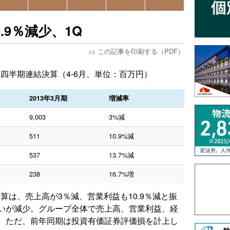
.9％減少、1Q
>>
この記事を印刷する（PDF）
第1四半期連結決算（4-6月、単位：百万円）
2013年3月期
増減率
9,003
3%減
511
10.9%減
537
13.7%減
238
16.7%増
決算は、売上高が3％減、営業利益も10.9％減と振
いが減少。グループ全体で売上高、営業利益、経
。ただ、前年同期は投資有価証券評価損を計上し