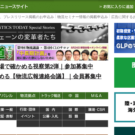
S TODAY｜国内最大の物流ニュースサイト
3PL, SCMなど国内外の最新の物流
、プレスリリース掲載のお申込み
物流セミナー情報の掲載申込み
広告に関する
場で確かめる視察第2弾｜参加募集中
める【物流広報連絡会議】｜会員募集中