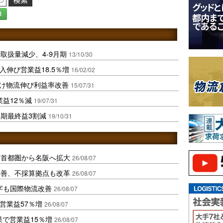
録
取扱量減少、4-9月期
13/10/30
入伸び営業益18.5％増
16/02/02
向け物流伸び利益率改善
15/07/31
益12％減
19/07/31
期最終益3割減
19/10/31
、首都圏から名阪へ拡大
26/08/07
に改善、不採算拠点も改革
26/08/07
字も国際物流改善
26/08/07
営業益57％増
26/08/07
果で営業益15％増
26/08/07