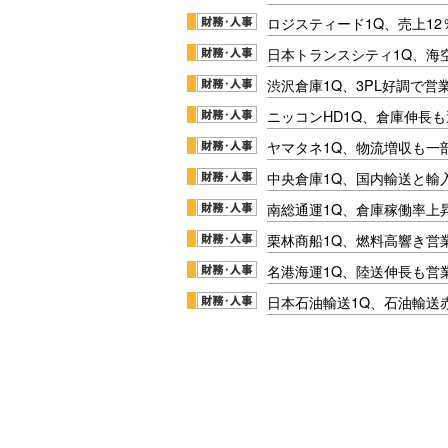
ロジスティード1Q、売上1
日本トランスシティ1Q、海
渋沢倉庫1Q、3PL好調で営
ニッコンHD1Q、倉庫伸長
ヤマタネ1Q、物流増収も一
中央倉庫1Q、国内輸送と輸
南総通運1Q、倉庫稼働率上
栗林商船1Q、燃料高響き営
名港海運1Q、陸送伸長も営業
日本石油輸送1Q、石油輸送