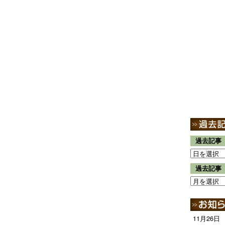
過去記事
過去記事
11月26日