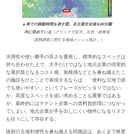
▲車での移動時間を表す図。名古屋市全域を60分圏
内に収めている
（クリックで拡大、出所：総務省
「国勢調査に関する地域メッシュ統計」）
汎用性や使い勝手の良さを重視し、標準的なスペックは
持ち合わせた上で、大手だけではなく地元企業の現実的
な選択肢となるコスト感、規模感などとを兼ね備えたこ
の施設をひとことで表現するならば、「便利な立地で誰
でも使いやすい」というフレーズがピッタリではない
か。高度なスペックを追い求めることも重要ではある
が、最終的にはテナント企業への賃料負担増につながっ
てしまい、地元企業が手を出しにくい物件になるリスク
も往々にして存在する。
抜群の立地利便性を兼ね備える同施設は、あくまで殊更