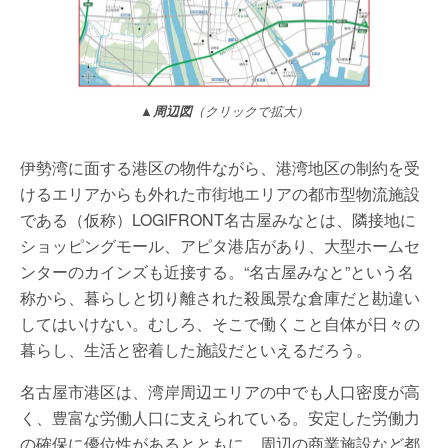
▲周辺図
（クリックで拡大）
伊勢湾に面する港区の物件ながら、港湾地区の制約を受
けるエリアからも外れた市街地エリアの都市型物流施設
である（仮称）LOGIFRONT名古屋みなとは、隣接地に
ショッピングモール、アピタ港店があり、大型ホームセ
ンターのカインズも近接する。“名古屋みなと”という名
称から、暮らしと切り離された殺風景な倉庫だと勘違い
してはいけない。むしろ、そこで働くこと自体が日々の
暮らし、生活と密着した施設だといえるだろう。
名古屋市港区は、湾岸周辺エリアの中でも人口密度が高
く、豊富な労働人口に支えられている。安定した労働力
の確保に優位性があるとともに、周辺の商業施設など都