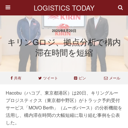
LOGISTICS TODAY
2025年8月20日
キリンGロジ、拠点分析で構内
滞在時間を短縮
共有
ツイート
ピン
メール
Hacobu（ハコブ、東京都港区）は20日、キリングルー
プロジスティクス（東京都中野区）がトラック予約受付
サービス「MOVO Berth」（ムーボバース）の分析機能を
活用し、構内滞在時間の大幅短縮に取り組む事例を公表
した。