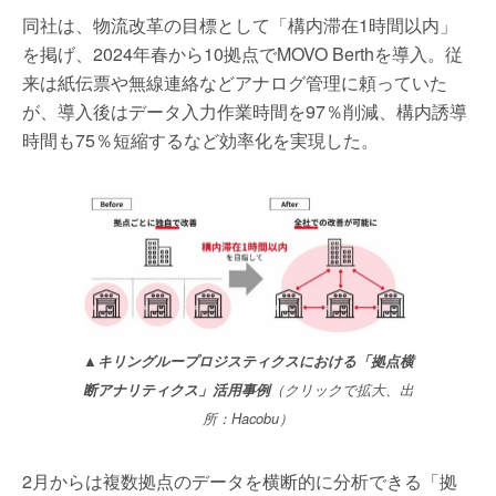
同社は、物流改革の目標として「構内滞在1時間以内」
を掲げ、2024年春から10拠点でMOVO Berthを導入。従
来は紙伝票や無線連絡などアナログ管理に頼っていた
が、導入後はデータ入力作業時間を97％削減、構内誘導
時間も75％短縮するなど効率化を実現した。
▲キリングループロジスティクスにおける「拠点横
断アナリティクス」活用事例
（クリックで拡大、出
所：Hacobu）
2月からは複数拠点のデータを横断的に分析できる「拠