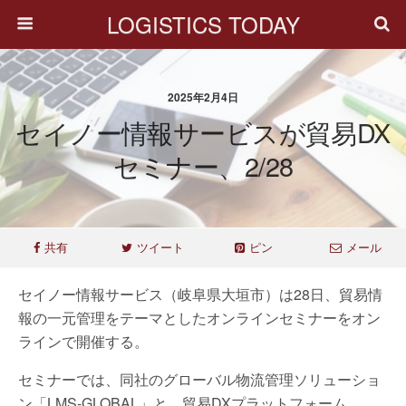
LOGISTICS TODAY
2025年2月4日
セイノー情報サービスが貿易DX
セミナー、2/28
共有
ツイート
ピン
メール
セイノー情報サービス（岐阜県大垣市）は28日、貿易情
報の一元管理をテーマとしたオンラインセミナーをオン
ラインで開催する。
セミナーでは、同社のグローバル物流管理ソリューショ
ン「LMS-GLOBAL」と、貿易DXプラットフォーム