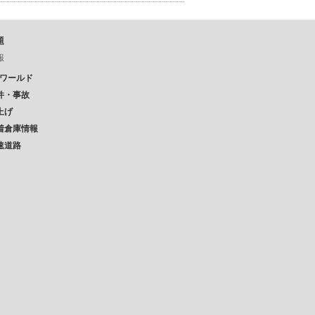
題
報
Pワールド
件・事故
上げ
着倉庫情報
速道路