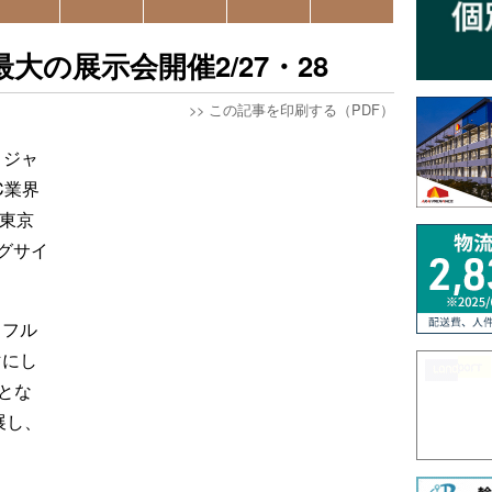
大の展示会開催2/27・28
>>
この記事を印刷する（PDF）
 ジャ
C業界
 東京
ッグサイ
。
・フル
マにし
とな
展し、
。