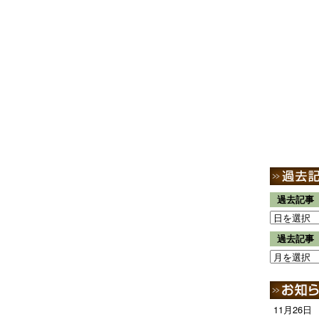
過去記事
過去記事
11月26日