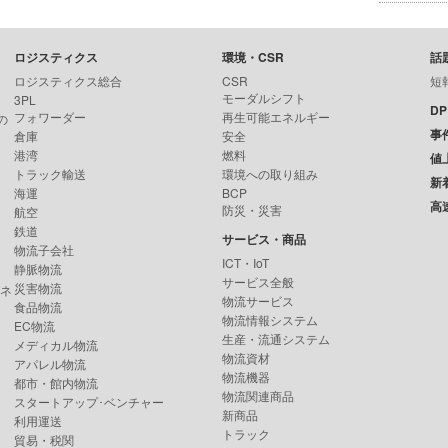
ロジスティクス
環境・CSR
話
ロジスティクス総合
CSR
短
モーダルシフト
3PL
D
フォワーダー
再生可能エネルギー
の
事
倉庫
安全
港湾
燃料
値
トラック輸送
環境への取り組み
新
海運
BCP
高
防災・災害
航空
鉄道
サービス・商品
物流子会社
ICT・IoT
静脈物流
サービス全般
災害物流
ンネ
物流サービス
食品物流
物流情報システム
EC物流
生産・流通システム
メディカル物流
物流資材
アパレル物流
物流機器
都市・館内物流
物流関連商品
スタートアップ･ベンチャー
新商品
利用運送
トラック
貿易・税関