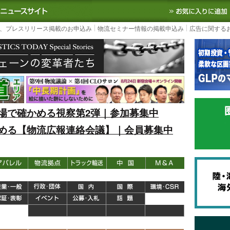
S TODAY｜国内最大の物流ニュースサイト
3PL, SCMなど国内外の最新の物流
、プレスリリース掲載のお申込み
物流セミナー情報の掲載申込み
広告に関する
場で確かめる視察第2弾｜参加募集中
める【物流広報連絡会議】｜会員募集中