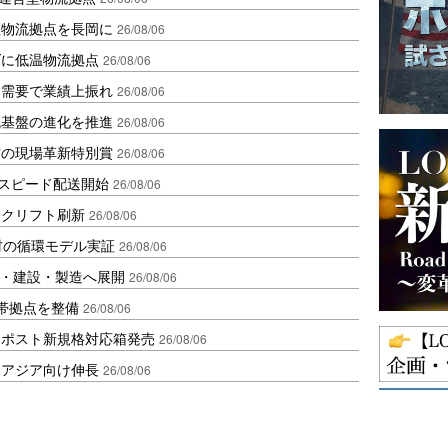
温物流拠点を長岡に
26/08/06
ダに低温物流拠点
26/08/06
送需要で業績上振れ
26/08/06
流基盤の進化を推進
26/08/06
賞の現場革新特別賞
26/08/06
しスピード配送開始
26/08/06
ークリフト刷新
26/08/06
材の循環モデル実証
26/08/06
物流・建設・製造へ展開
26/08/06
帯拠点を整備
26/08/06
クポスト新規格対応箱発売
26/08/06
・アジア向け伸長
26/08/06