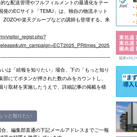
率的な配送管理やフルフィルメントの最適化をテー
発のECサイト「TEMU」は、独自の物流ネット
、ZOZOや楽天グループなどの講師も登壇する。来
rm/visitor_regist.php?
=release&utm_campaign=ECT2025_PRtimes_20250218
るいは「続報を知りたい」場合、下の「もっと知り
集部にてボタンが押された数のみをカウントし、
掘り取材を実施したうえで、詳細記事の掲載を積
もっと知りたい
場合、編集部直通の下記メールアドレスまでご一報