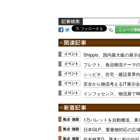
ニュース登
Shippio、国内最大級の
フレクト、食品物流テーマ
シッピオ、住宅・建設業界
安全から物流考えるIT展示会
インフォセンス、物流展でW
1万パレットを自動搬送、東
日本GLP、重量物対応の広
住友林業G、厚木に初の自社