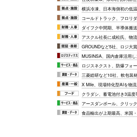
横浜冷凍、日本海側初の低
コールドトラック、フロリ
ダイフク中間期、半導体搬
アスクル社長に成松氏、物
GROUNDなど5社、ロジ大
MUSINSA、国内倉庫活用
ロジスネクスト、防爆フォ
三菱総研など10社、軟包装
X Mile、現場特化型AIを
クラダシ、蓄電池付き3温度
アースダンボール、クリッ
食品輸出が上期最高、米国