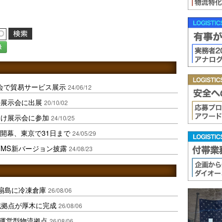
録
展示会で貿易サービス展示
24/06/12
の展示会に出展
20/10/02
向け展示会に参加
24/10/25
開幕、東京で31日まで
24/05/29
MS新バージョン披露
24/08/23
扇島に冷凍倉庫
26/08/06
域拠点が厚木に完成
26/08/06
運営型物流拠点
26/08/06