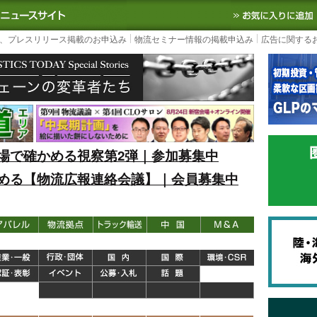
S TODAY｜国内最大の物流ニュースサイト
3PL, SCMなど国内外の最新の物流
、プレスリリース掲載のお申込み
物流セミナー情報の掲載申込み
広告に関する
場で確かめる視察第2弾｜参加募集中
める【物流広報連絡会議】｜会員募集中