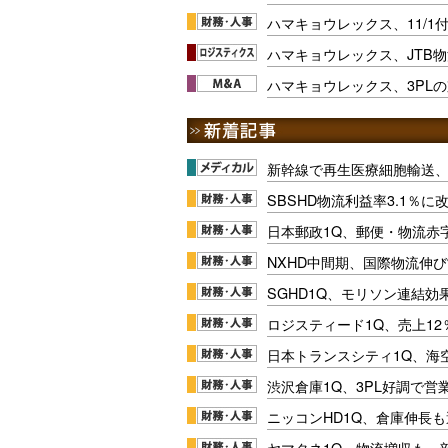
ハマキョウレックス、11/1
ハマキョウレックス、JTB
ハマキョウレックス、3PL
新幹線で再生医療細胞輸送
SBSHD物流利益率3.1％
日本郵政1Q、郵便・物流赤
NXHD中間期、国際物流伸び
SGHD1Q、モリソン連結効
ロジスティード1Q、売上1
日本トランスシティ1Q、海
渋沢倉庫1Q、3PL好調で営
ニッコンHD1Q、倉庫伸長
ヤマタネ1Q、物流増収も一