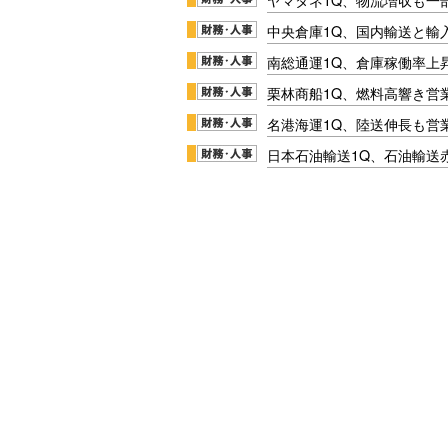
中央倉庫1Q、国内輸送と輸
南総通運1Q、倉庫稼働率上
栗林商船1Q、燃料高響き営
名港海運1Q、陸送伸長も営業
日本石油輸送1Q、石油輸送