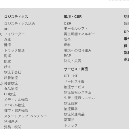
ロジスティクス
環境・CSR
話
ロジスティクス総合
CSR
短
モーダルシフト
3PL
D
フォワーダー
再生可能エネルギー
の
事
倉庫
安全
港湾
燃料
値
トラック輸送
環境への取り組み
新
海運
BCP
高
防災・災害
航空
鉄道
サービス・商品
物流子会社
ICT・IoT
静脈物流
サービス全般
災害物流
ンネ
物流サービス
食品物流
物流情報システム
EC物流
生産・流通システム
メディカル物流
物流資材
アパレル物流
物流機器
都市・館内物流
物流関連商品
スタートアップ･ベンチャー
新商品
利用運送
トラック
貿易・税関