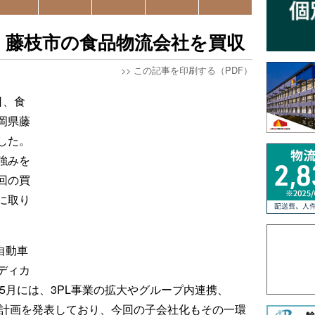
、藤枝市の食品物流会社を買収
>>
この記事を印刷する（PDF）
日、食
岡県藤
した。
強みを
回の買
に取り
自動車
ディカ
年5月には、3PL事業の拡大やグループ内連携、
営計画を発表しており、今回の子会社化もその一環