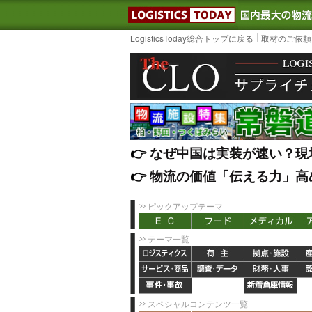
LOGISTIC
LogisticsToday総合トップに戻る
取材のご依頼
👉️
なぜ中国は実装が速い？現
👉️
物流の価値「伝える力」高
ピックアップテーマ
テーマ一覧
スペシャルコンテンツ一覧