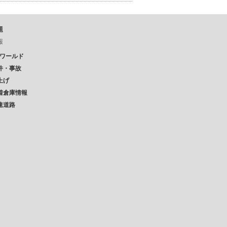
題
報
Pワールド
件・事故
上げ
着倉庫情報
速道路