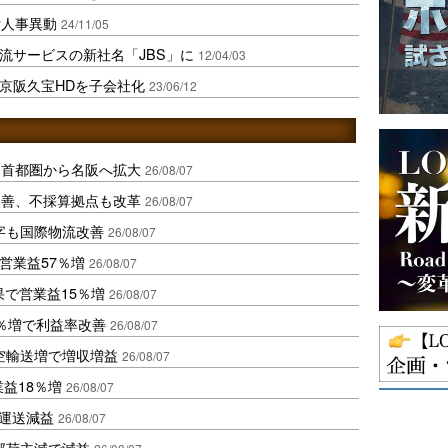
付人事異動
24/11/05
物流サービスの新社名「JBS」に
12/04/03
の京阪久宝HDを子会社化
23/06/12
、首都圏から名阪へ拡大
26/08/07
に改善、不採算拠点も改革
26/08/07
字も国際物流改善
26/08/07
営業益57％増
26/08/07
果で営業益15％増
26/08/07
2％増で利益率改善
26/08/07
空輸送増で増収増益
26/08/07
業益18％増
26/08/07
も運送減益
26/08/07
部荷主減で減益