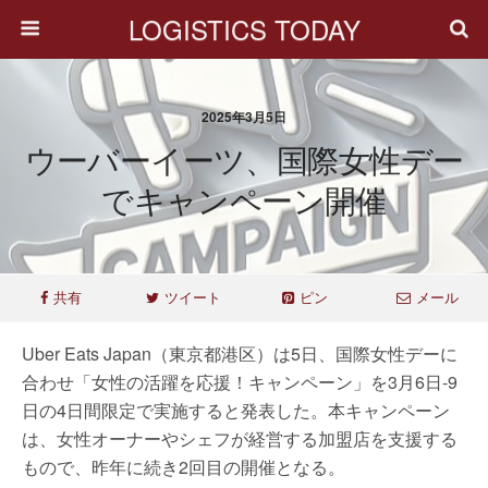
LOGISTICS TODAY
2025年3月5日
ウーバーイーツ、国際女性デー
でキャンペーン開催
共有
ツイート
ピン
メール
Uber Eats Japan（東京都港区）は5日、国際女性デーに
合わせ「女性の活躍を応援！キャンペーン」を3月6日-9
日の4日間限定で実施すると発表した。本キャンペーン
は、女性オーナーやシェフが経営する加盟店を支援する
もので、昨年に続き2回目の開催となる。