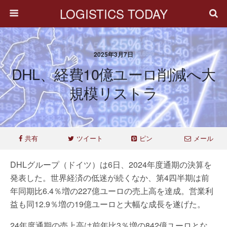
LOGISTICS TODAY
2025年3月7日
DHL、経費10億ユーロ削減へ大
規模リストラ
共有
ツイート
ピン
メール
DHLグループ（ドイツ）は6日、2024年度通期の決算を
発表した。世界経済の低迷が続くなか、第4四半期は前
年同期比6.4％増の227億ユーロの売上高を達成。営業利
益も同12.9％増の19億ユーロと大幅な成長を遂げた。
24年度通期の売上高は前年比3％増の842億ユーロとな