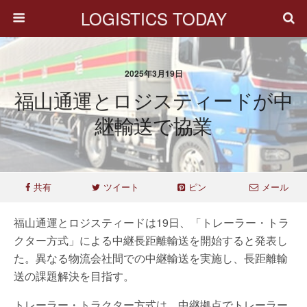
LOGISTICS TODAY
2025年3月19日
福山通運とロジスティードが中
継輸送で協業
共有
ツイート
ピン
メール
福山通運とロジスティードは19日、「トレーラー・トラ
クター方式」による中継長距離輸送を開始すると発表し
た。異なる物流会社間での中継輸送を実施し、長距離輸
送の課題解決を目指す。
トレーラー・トラクター方式は、中継拠点でトレーラー