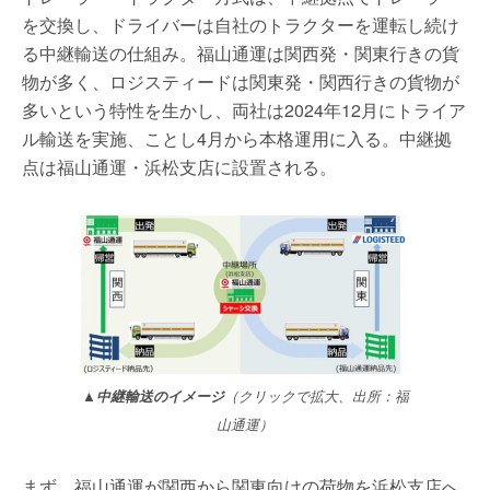
を交換し、ドライバーは自社のトラクターを運転し続け
る中継輸送の仕組み。福山通運は関西発・関東行きの貨
物が多く、ロジスティードは関東発・関西行きの貨物が
多いという特性を生かし、両社は2024年12月にトライア
ル輸送を実施、ことし4月から本格運用に入る。中継拠
点は福山通運・浜松支店に設置される。
▲中継輸送のイメージ
（クリックで拡大、出所：福
山通運）
まず、福山通運が関西から関東向けの荷物を浜松支店へ