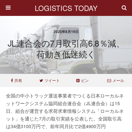
LOGISTICS TODAY
2025年8月19日
JL連合会の7月取引高6.8％減、
荷動き低迷続く
共有
ツイート
ピン
メール
全国の中小トラック運送事業者でつくる日本ローカルネ
ットワークシステム協同組合連合会（JL連合会）は15
日、組合が運営する求荷求車情報システム「ローカルネ
ット」を通じた7月の取引実績を公表した。全国取引高
は34億3100万円で、前年同月比で2億4900万円