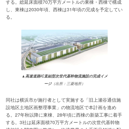
する。総延床面積70万平方メートルの東棟・西棟で構成
し、東棟は2030年頃、西棟は31年頃の完成を予定してい
る。
▲高速道路IC直結型次世代基幹物流施設の完成イメ
ージ
（出所：三菱地所）
同社は横浜市が施行者として実施する「旧上瀬谷通信施
設地区土地区画整理事業」の物流地区で本計画を進め
る。27年秋以降に東棟、28年頃に西棟の新築工事に着手
する。3社は延床面積70万平方メートルの次世代基幹物