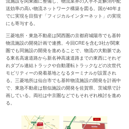
流施設を関東圏に整備し、物流業界の人手不足解消や配
送効率の高い物流ネットワーク構築を図る。国が40年ま
でに実現を目指す「フィジカルインターネット」の実現
にも寄与する。
三菱地所・東急不動産は関西圏の京都府城陽市でも基幹
物流施設の開発計画で連携。今回CREを含む3社が関東
圏でも同施設の開発を進めることで、物流の大動脈であ
る東名高速道路から新名神高速道路までの東西にそれぞ
れダブル連結トラックや自動運転トラックなどの次世代
モビリティーの発着基地となるターミナルが設置され
る。三菱地所は仙台市でも基幹物流施設の開発を計画中
で、東急不動産は類似施設の開発を佐賀県、茨城県で計
画している。両社は中京圏などでもそれぞれ検討を進め
る。