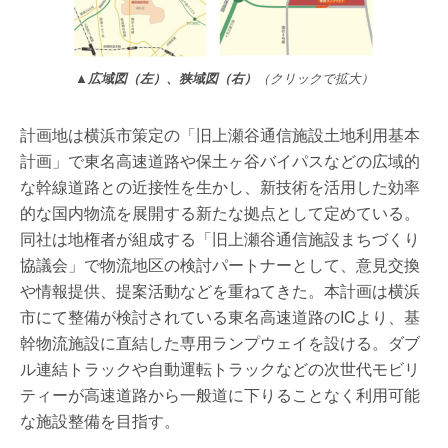
▲広域図（左）、狭域図（右）
（クリックで拡大）
計画地は横浜市策定の「旧上瀬谷通信施設土地利用基本
計画」で東名高速道路や保土ヶ谷バイパスなどの広域的
な幹線道路との近接性を生かし、新技術を活用した効率
的な国内物流を展開する新たな拠点として定めている。
同社は地権者が組成する「旧上瀬谷通信施設まちづくり
協議会」で物流地区の検討パートナーとして、意見交換
や情報提供、提案活動などを重ねてきた。本計画は横浜
市にて整備が検討されている東名高速道路のICより、基
幹物流施設に直結した専用ランプウェイを設ける。ダブ
ル連結トラックや自動運転トラックなどの次世代モビリ
ティーが高速道路から一般道に下りることなく利用可能
な施設整備を目指す。