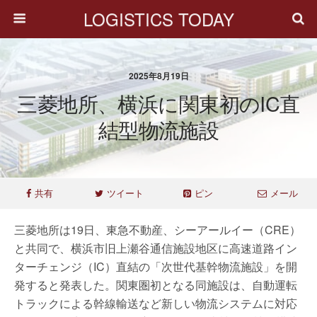
LOGISTICS TODAY
2025年8月19日
三菱地所、横浜に関東初のIC直
結型物流施設
共有
ツイート
ピン
メール
三菱地所は19日、東急不動産、シーアールイー（CRE）
と共同で、横浜市旧上瀬谷通信施設地区に高速道路イン
ターチェンジ（IC）直結の「次世代基幹物流施設」を開
発すると発表した。関東圏初となる同施設は、自動運転
トラックによる幹線輸送など新しい物流システムに対応