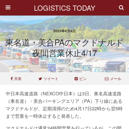
LOGISTICS TODAY
2025年4月4日
東名道・美合PAのマクドナルド
夜間営業休止4/17
共有
ツイート
ピン
メール
中日本高速道路（NEXCO中日本）は3日、東名高速道路
（東名道）・美合パーキングエリア（PA）下り線にある
マクドナルドが、定期清掃のため4月17日22時から翌5時
まで営業を一時休止すると発表した。
マクドナルドは通常24時間営業を行っているが、この間