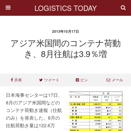
LOGISTICS TODAY
2013年10月17日
アジア米国間のコンテナ荷動
き、8月往航は3.9％増
共有
ツイート
ピン
メール
日本海事センターは17日、
8月のアジア米国間などの
コンテナ荷動き速報（往航
のみ）を発表した。8月の
往航荷動き量は122.6万