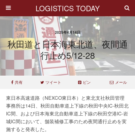
LOGISTICS TODAY
2025年4月14日
秋田道と日本海東北道、夜間通
行止め5/12-28
共有
ツイート
ピン
メール
東日本高速道路（NEXCO東日本）と東北支社秋田管理
事務所は14日、秋田自動車道上下線の秋田中央IC-秋田北
IC間、および日本海東北自動車道上下線の秋田空港IC-岩
城IC間において、舗装補修工事のため夜間通行止めを実
施すると発表した。