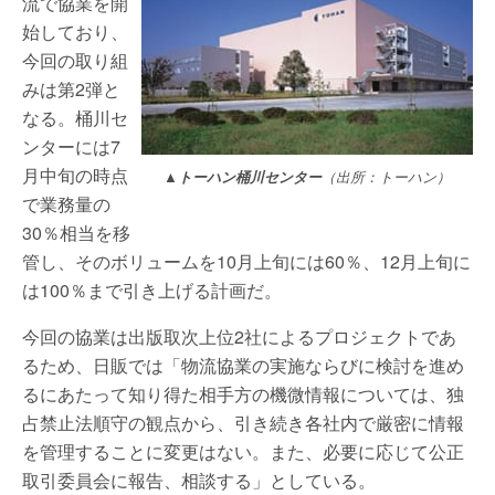
流で協業を開
始しており、
今回の取り組
みは第2弾と
なる。桶川セ
ンターには7
月中旬の時点
▲トーハン桶川センター
（出所：トーハン）
で業務量の
30％相当を移
管し、そのボリュームを10月上旬には60％、12月上旬に
は100％まで引き上げる計画だ。
今回の協業は出版取次上位2社によるプロジェクトであ
るため、日販では「物流協業の実施ならびに検討を進め
るにあたって知り得た相手方の機微情報については、独
占禁止法順守の観点から、引き続き各社内で厳密に情報
を管理することに変更はない。また、必要に応じて公正
取引委員会に報告、相談する」としている。