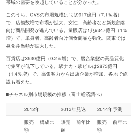
帯域の需要を喚起していることが分かった。
このうち、CVSの市場規模は1兆9917億円（7.1％増）
で、店舗数増で市場が拡大。女性、高齢者など新規顧客
向け商品開発が進んでいる。量販店は1兆9347億円（1％
増）で、単身者、高齢者向け個食商品を強化、関東では
昼食弁当類が拡大した。
百貨店は3530億円（0.2％増）で、競合業態の高品質化
で集客が低下している。駅ナカ・駅ビルは2873億円
（1.4％増）で、高集客力から出店企業が増加、各地で施
設も増えた。
■チャネル別市場規模の推移（富士経済調べ）
2012年
2013年見込
2014年予測
販売
構成比
販売
前年比
販売
前年比
額
額
額