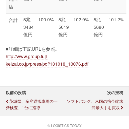
店
5兆
100.0%
5兆
102.9%
5兆
101.2%
合計
3484
5019
5680
億円
億円
億円
■詳細は下記URLを参照。
http://www.group.fuji-
keizai.co.jp/press/pdf/131018_13076.pdf
以前の投稿
次の投稿
茨城県、産廃運搬車両の一
ソフトバンク、米国の携帯端末
斉検査、1台に指導
卸最大手を買収
© LOGISTICS TODAY