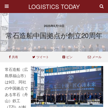
LOGISTICS TODAY
2025年5月13日
常石造船中国拠点が創立20周年
共有
ツイート
ピン
メール
常石造船（広
島県福山市）
は9日、同社
の中国拠点で
ある常石（舟
山）鉄工
（TZI）が創