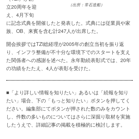
（出所：常石造船）
立20周年を迎
え、4月下旬
に記念式典を開催したと発表した。式典には従業員や家
族、OB、来賓を含む計247人が出席した。
開会挨拶ではTZI総経理が2005年の創立当初を振り返
り、インフラ整備が不十分な環境下でのスタートを支え
た関係者への感謝を述べた。永年勤続表彰式では、20年
の功績をたたえ、4人が表彰を受けた。
■「より詳しい情報を知りたい」あるいは「続報を知り
たい」場合、下の「もっと知りたい」ボタンを押してく
ださい。編集部にてボタンが押された数のみをカウント
し、件数の多いものについてはさらに深掘り取材を実施
したうえで、詳細記事の掲載を積極的に検討します。