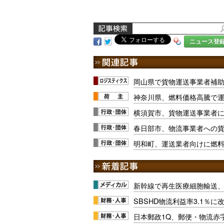
ニュース登
岡山県で貨物運送事業者補助、
神奈川県、燃料価格高騰で
横須賀市、貨物運送事業者
春日部市、物流事業者への貨
明和町、運送業者向けに燃
新幹線で再生医療細胞輸送
SBSHD物流利益率3.1％
日本郵政1Q、郵便・物流赤