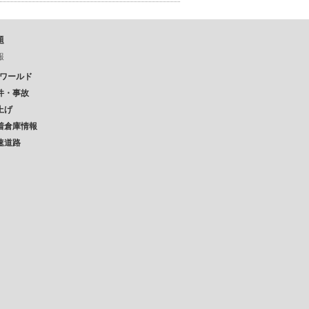
題
報
Pワールド
件・事故
上げ
着倉庫情報
速道路