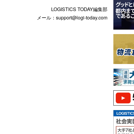
LOGISTICS TODAY編集部
メール：support@logi-today.com