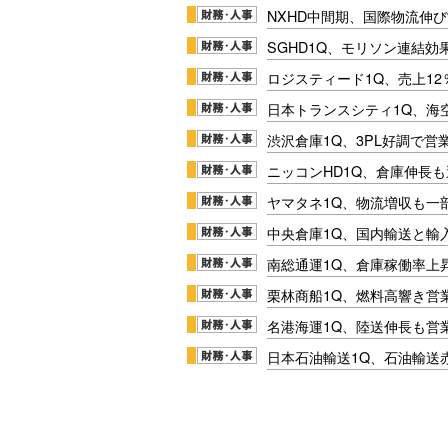
NXHD中間期、国際物流伸び
SGHD1Q、モリソン連結効
ロジスティード1Q、売上1
日本トランスシティ1Q、海
渋沢倉庫1Q、3PL好調で営
ニッコンHD1Q、倉庫伸長
ヤマタネ1Q、物流増収も一
中央倉庫1Q、国内輸送と輸
南総通運1Q、倉庫稼働率上
栗林商船1Q、燃料高響き営
名港海運1Q、陸送伸長も営業
日本石油輸送1Q、石油輸送