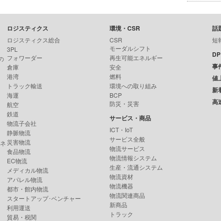
ロジスティクス
環境・CSR
話
ロジスティクス総合
CSR
短
モーダルシフト
3PL
D
フォワーダー
再生可能エネルギー
の
事
倉庫
安全
港湾
燃料
値
トラック輸送
環境への取り組み
新
海運
BCP
高
防災・災害
航空
鉄道
サービス・商品
物流子会社
ICT・IoT
静脈物流
サービス全般
災害物流
ンネ
物流サービス
食品物流
物流情報システム
EC物流
生産・流通システム
メディカル物流
物流資材
アパレル物流
物流機器
都市・館内物流
物流関連商品
スタートアップ･ベンチャー
新商品
利用運送
トラック
貿易・税関