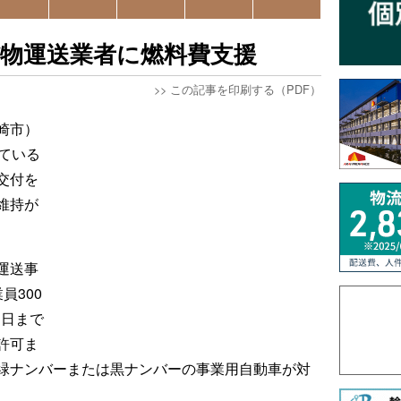
物運送業者に燃料費支援
>>
この記事を印刷する（PDF）
崎市）
ている
交付を
維持が
運送事
員300
1日まで
許可ま
緑ナンバーまたは黒ナンバーの事業用自動車が対