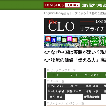
LOGISTIC
LogisticsToday総合トップに戻る
取材のご依頼
👉️
なぜ中国は実装が速い？現
👉️
物流の価値「伝える力」高
ピックアップテーマ
テーマ一覧
スペシャルコンテンツ一覧