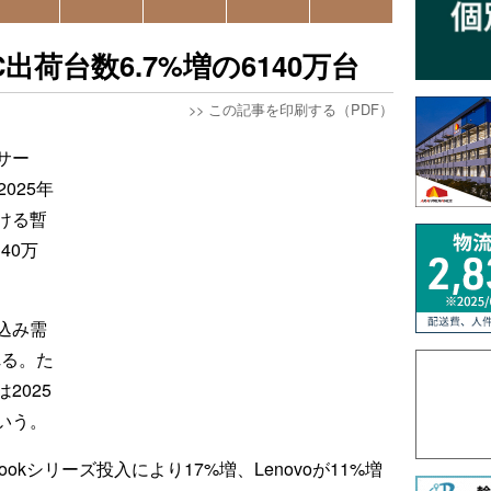
出荷台数6.7%増の6140万台
>>
この記事を印刷する（PDF）
サー
025年
ける暫
40万
込み需
れる。た
2025
いう。
ookシリーズ投入により17%増、Lenovoが11%増