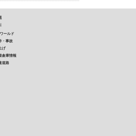
題
報
Pワールド
件・事故
上げ
着倉庫情報
速道路