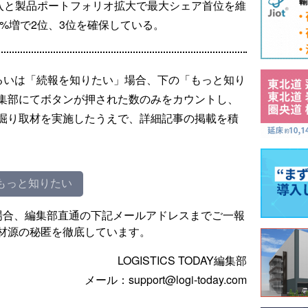
の投入と製品ポートフォリオ拡大で最大シェア首位を維
、4%増で2位、3位を確保している。
るいは「続報を知りたい」場合、下の「もっと知り
集部にてボタンが押された数のみをカウントし、
掘り取材を実施したうえで、詳細記事の掲載を積
もっと知りたい
場合、編集部直通の下記メールアドレスまでご一報
材源の秘匿を徹底しています。
LOGISTICS TODAY編集部
メール：support@logi-today.com