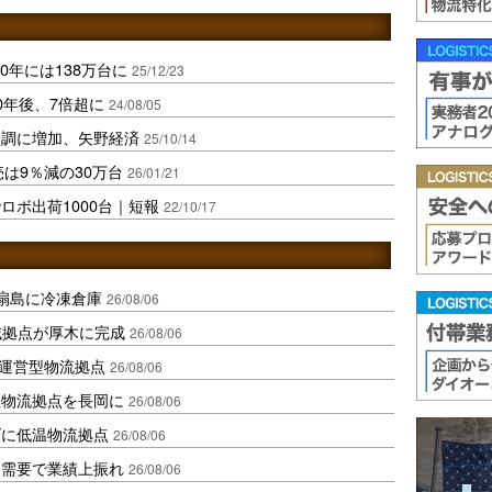
0年には138万台に
25/12/23
0年後、7倍超に
24/08/05
堅調に増加、矢野経済
25/10/14
売は9％減の30万台
26/01/21
ロボ出荷1000台｜短報
22/10/17
扇島に冷凍倉庫
26/08/06
域拠点が厚木に完成
26/08/06
運営型物流拠点
26/08/06
温物流拠点を長岡に
26/08/06
ダに低温物流拠点
26/08/06
送需要で業績上振れ
26/08/06