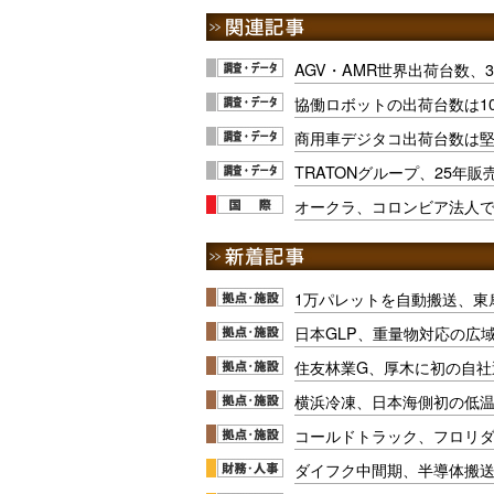
AGV・AMR世界出荷台数、3
協働ロボットの出荷台数は1
商用車デジタコ出荷台数は
TRATONグループ、25年販
オークラ、コロンビア法人で
1万パレットを自動搬送、東
日本GLP、重量物対応の広
住友林業G、厚木に初の自社
横浜冷凍、日本海側初の低
コールドトラック、フロリ
ダイフク中間期、半導体搬