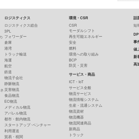
ロジスティクス
環境・CSR
話
ロジスティクス総合
CSR
短
モーダルシフト
3PL
D
フォワーダー
再生可能エネルギー
の
事
倉庫
安全
港湾
燃料
値
トラック輸送
環境への取り組み
新
海運
BCP
高
防災・災害
航空
鉄道
サービス・商品
物流子会社
ICT・IoT
静脈物流
サービス全般
災害物流
ンネ
物流サービス
食品物流
物流情報システム
EC物流
生産・流通システム
メディカル物流
物流資材
アパレル物流
物流機器
都市・館内物流
物流関連商品
スタートアップ･ベンチャー
新商品
利用運送
トラック
貿易・税関