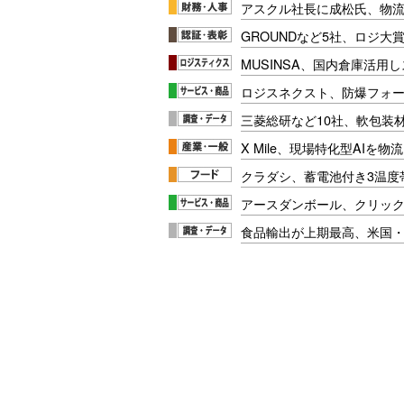
アスクル社長に成松氏、物
GROUNDなど5社、ロジ大
MUSINSA、国内倉庫活用
ロジスネクスト、防爆フォ
三菱総研など10社、軟包装
X Mile、現場特化型AIを
クラダシ、蓄電池付き3温度
アースダンボール、クリッ
食品輸出が上期最高、米国