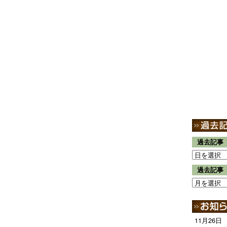
過去記事
過去記事
11月26日