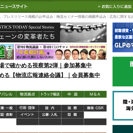
S TODAY｜国内最大の物流ニュースサイト
3PL, SCMなど国内外の最新の物流
、プレスリリース掲載のお申込み
物流セミナー情報の掲載申込み
広告に関する
場で確かめる視察第2弾｜参加募集中
める【物流広報連絡会議】｜会員募集中