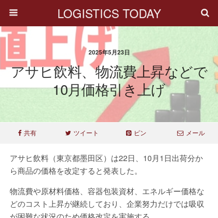
LOGISTICS TODAY
2025年5月23日
アサヒ飲料、物流費上昇などで
10月価格引き上げ
共有
ツイート
ピン
メール
アサヒ飲料（東京都墨田区）は22日、10月1日出荷分か
ら商品の価格を改定すると発表した。
物流費や原材料価格、容器包装資材、エネルギー価格な
どのコスト上昇が継続しており、企業努力だけでは吸収
が困難な状況のため価格改定を実施する。