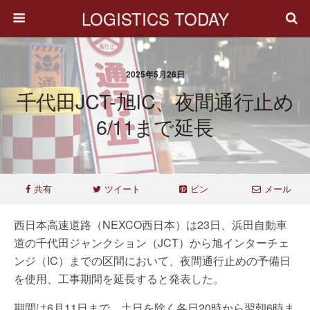
LOGISTICS TODAY
2025年5月26日
千代田JCT-旭IC、夜間通行止め
6/11まで延長
共有
ツイート
ピン
メール
西日本高速道路（NEXCO西日本）は23日、浜田自動車
道の千代田ジャンクション（JCT）から旭インターチェ
ンジ（IC）までの区間において、夜間通行止めの予備日
を使用、工事期間を延長すると発表した。
期間は6月11日まで、土日を除く各日20時から翌朝6時ま