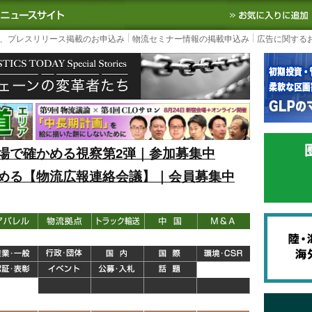
S TODAY｜国内最大の物流ニュースサイト
3PL, SCMなど国内外の最新の物流
、プレスリリース掲載のお申込み
物流セミナー情報の掲載申込み
広告に関する
場で確かめる視察第2弾｜参加募集中
める【物流広報連絡会議】｜会員募集中