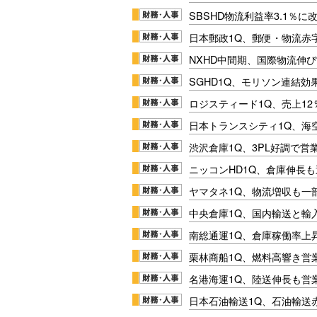
SBSHD物流利益率3.1％
日本郵政1Q、郵便・物流赤
NXHD中間期、国際物流伸び
SGHD1Q、モリソン連結効
ロジスティード1Q、売上1
日本トランスシティ1Q、海
渋沢倉庫1Q、3PL好調で営
ニッコンHD1Q、倉庫伸長
ヤマタネ1Q、物流増収も一
中央倉庫1Q、国内輸送と輸
南総通運1Q、倉庫稼働率上
栗林商船1Q、燃料高響き営
名港海運1Q、陸送伸長も営業
日本石油輸送1Q、石油輸送