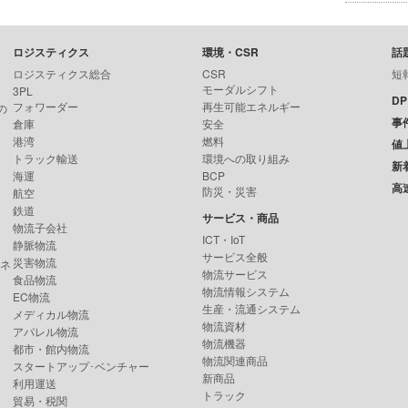
ロジスティクス
環境・CSR
話
ロジスティクス総合
CSR
短
モーダルシフト
3PL
D
フォワーダー
再生可能エネルギー
の
事
倉庫
安全
港湾
燃料
値
トラック輸送
環境への取り組み
新
海運
BCP
高
防災・災害
航空
鉄道
サービス・商品
物流子会社
ICT・IoT
静脈物流
サービス全般
災害物流
ンネ
物流サービス
食品物流
物流情報システム
EC物流
生産・流通システム
メディカル物流
物流資材
アパレル物流
物流機器
都市・館内物流
物流関連商品
スタートアップ･ベンチャー
新商品
利用運送
トラック
貿易・税関