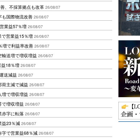
に改善、不採算拠点も改革
26/08/07
字も国際物流改善
26/08/07
営業益57％増
26/08/07
果で営業益15％増
26/08/07
2％増で利益率改善
26/08/07
空輸送増で増収増益
26/08/07
業益18％増
26/08/07
も運送減益
26/08/07
部荷主減で減益
26/08/07
入増で増収増益
26/08/07
昇で増収増益
26/08/07
業赤字に転落
26/08/07
益23％減
26/08/07
赤字で営業益68％減
26/08/07