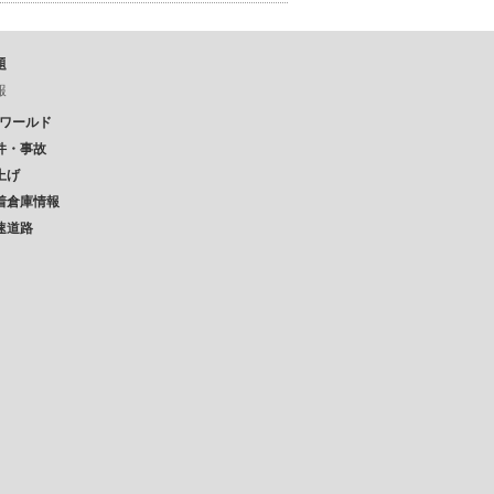
題
報
Pワールド
件・事故
上げ
着倉庫情報
速道路