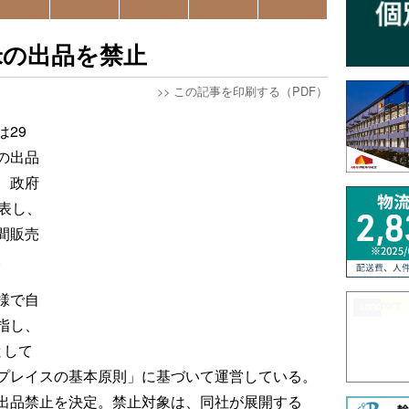
米の出品を禁止
>>
この記事を印刷する（PDF）
29
の出品
、政府
表し、
間販売
。
様で自
指し、
として
プレイスの基本原則」に基づいて運営している。
出品禁止を決定。禁止対象は、同社が展開する