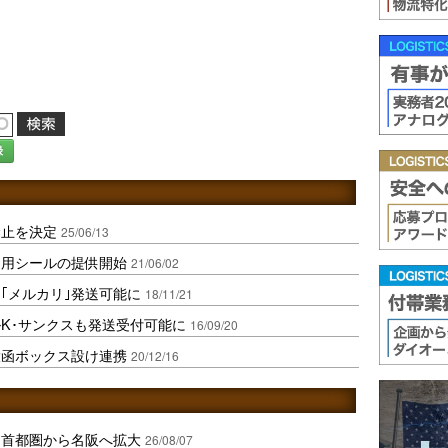
録
禁止を決定
25/06/13
函用シールの提供開始
21/06/02
｢メルカリ｣発送可能に
18/11/21
K･サンクスも発送受付可能に
16/09/20
投函ボックス設け連携
20/12/16
、首都圏から名阪へ拡大
26/08/07