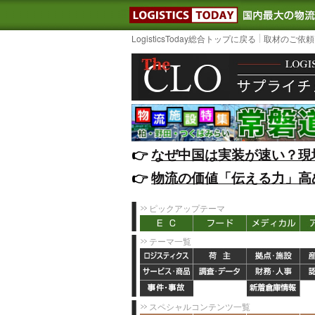
LOGISTIC
LogisticsToday総合トップに戻る
取材のご依頼
👉️
なぜ中国は実装が速い？現
👉️
物流の価値「伝える力」高
ピックアップテーマ
テーマ一覧
スペシャルコンテンツ一覧