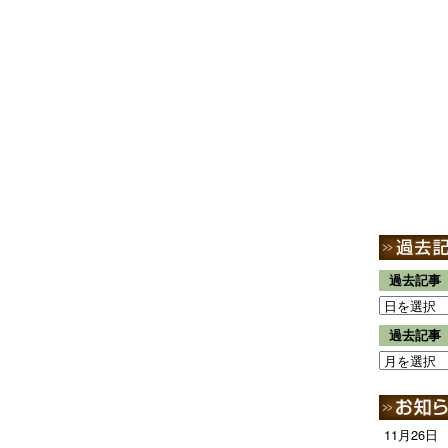
過去記事
過去記事
11月26日