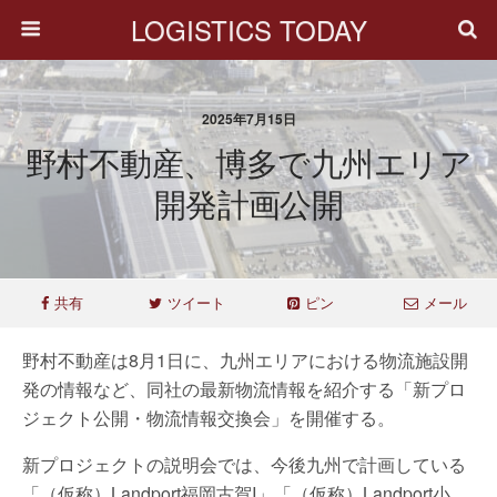
LOGISTICS TODAY
2025年7月15日
野村不動産、博多で九州エリア
開発計画公開
共有
ツイート
ピン
メール
野村不動産は8月1日に、九州エリアにおける物流施設開
発の情報など、同社の最新物流情報を紹介する「新プロ
ジェクト公開・物流情報交換会」を開催する。
新プロジェクトの説明会では、今後九州で計画している
「（仮称）Landport福岡古賀I」「（仮称）Landport小