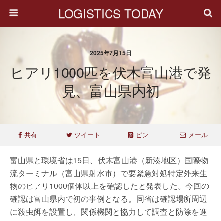
LOGISTICS TODAY
2025年7月15日
ヒアリ1000匹を伏木富山港で発
見、富山県内初
共有
ツイート
ピン
メール
富山県と環境省は15日、伏木富山港（新湊地区）国際物
流ターミナル（富山県射水市）で要緊急対処特定外来生
物のヒアリ1000個体以上を確認したと発表した。今回の
確認は富山県内で初の事例となる。同省は確認場所周辺
に殺虫餌を設置し、関係機関と協力して調査と防除を進