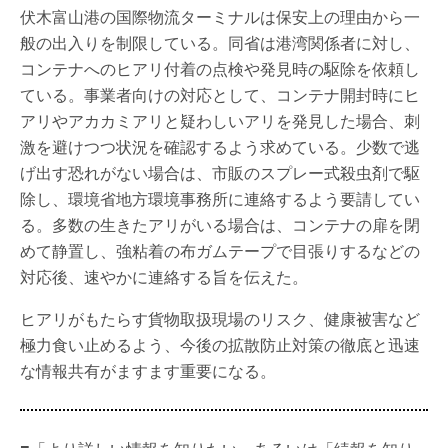
伏木富山港の国際物流ターミナルは保安上の理由から一
般の出入りを制限している。同省は港湾関係者に対し、
コンテナへのヒアリ付着の点検や発見時の駆除を依頼し
ている。事業者向けの対応として、コンテナ開封時にヒ
アリやアカカミアリと疑わしいアリを発見した場合、刺
激を避けつつ状況を確認するよう求めている。少数で逃
げ出す恐れがない場合は、市販のスプレー式殺虫剤で駆
除し、環境省地方環境事務所に連絡するよう要請してい
る。多数の生きたアリがいる場合は、コンテナの扉を閉
めて静置し、強粘着の布ガムテープで目張りするなどの
対応後、速やかに連絡する旨を伝えた。
ヒアリがもたらす貨物取扱現場のリスク、健康被害など
極力食い止めるよう、今後の拡散防止対策の徹底と迅速
な情報共有がますます重要になる。