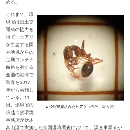
める。
これまで、環
境省は国土交
通省の協力を
得て、ヒアリ
が生息する国
や地域からの
定期コンテナ
航路を有する
全国の港湾で
調査を2017
年から実施し
ている。11
日、環境省の
▲今回発見されたヒアリ
（出所：富山県）
信越自然環境
事務所が伏木
富山港で実施した全国港湾調査において、調査事業者が