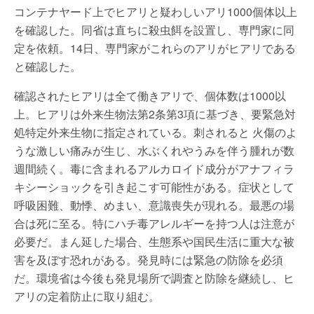
コンテナヤード上でヒアリと疑わしいアリ1000個体以上
を確認した。同省は直ちに殺虫餌を設置し、専門家に同
定を依頼。14日、専門家がこれらのアリがヒアリである
と確認した。
確認されたヒアリは全て働きアリで、個体数は1000以
上。ヒアリは外来生物法第2条第3項に基づき、要緊急対
処特定外来生物に指定されている。刺されると 火傷のよ
うな激しい痛みが生じ、水ぶくれやうみを伴う腫れが数
週間続く。毒に含まれるアルカロイド成分がアナフィラ
キシーショックを引き起こす可能性がある。症状として
呼吸困難、動悸、めまい、意識喪失が現れる。最悪の場
合は死に至る。特にハチ毒アレルギーを持つ人は注意が
必要だ。まん延した場合、生態系や国民生活に重大な被
害を及ぼす恐れがある。発見時には緊急の防除を必須
だ。環境省は今後も発見場所で調査と防除を継続し、ヒ
アリの定着防止に取り組む。