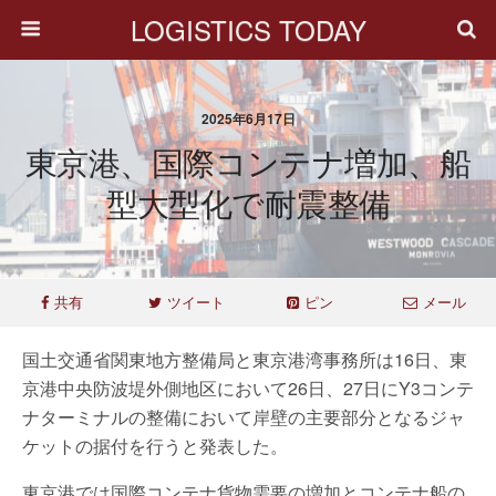
LOGISTICS TODAY
2025年6月17日
東京港、国際コンテナ増加、船
型大型化で耐震整備
共有
ツイート
ピン
メール
国土交通省関東地方整備局と東京港湾事務所は16日、東
京港中央防波堤外側地区において26日、27日にY3コンテ
ナターミナルの整備において岸壁の主要部分となるジャ
ケットの据付を行うと発表した。
東京港では国際コンテナ貨物需要の増加とコンテナ船の