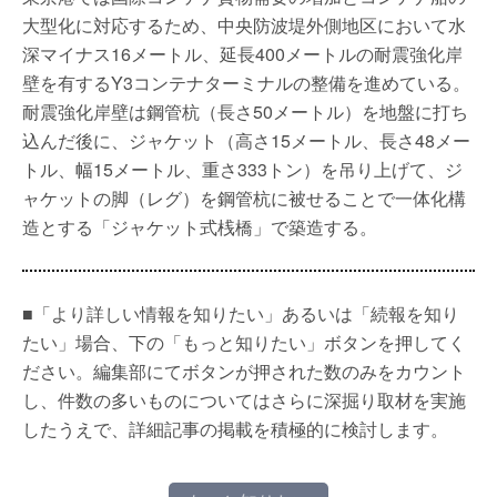
大型化に対応するため、中央防波堤外側地区において水
深マイナス16メートル、延長400メートルの耐震強化岸
壁を有するY3コンテナターミナルの整備を進めている。
耐震強化岸壁は鋼管杭（長さ50メートル）を地盤に打ち
込んだ後に、ジャケット（高さ15メートル、長さ48メー
トル、幅15メートル、重さ333トン）を吊り上げて、ジ
ャケットの脚（レグ）を鋼管杭に被せることで一体化構
造とする「ジャケット式桟橋」で築造する。
■「より詳しい情報を知りたい」あるいは「続報を知り
たい」場合、下の「もっと知りたい」ボタンを押してく
ださい。編集部にてボタンが押された数のみをカウント
し、件数の多いものについてはさらに深掘り取材を実施
したうえで、詳細記事の掲載を積極的に検討します。