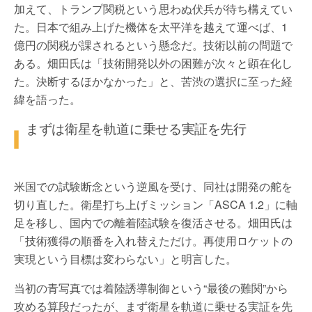
加えて、トランプ関税という思わぬ伏兵が待ち構えてい
た。日本で組み上げた機体を太平洋を越えて運べば、1
億円の関税が課されるという懸念だ。技術以前の問題で
ある。畑田氏は「技術開発以外の困難が次々と顕在化し
た。決断するほかなかった」と、苦渋の選択に至った経
緯を語った。
まずは衛星を軌道に乗せる実証を先行
米国での試験断念という逆風を受け、同社は開発の舵を
切り直した。衛星打ち上げミッション「ASCA 1.2」に軸
足を移し、国内での離着陸試験を復活させる。畑田氏は
「技術獲得の順番を入れ替えただけ。再使用ロケットの
実現という目標は変わらない」と明言した。
当初の青写真では着陸誘導制御という“最後の難関”から
攻める算段だったが、まず衛星を軌道に乗せる実証を先