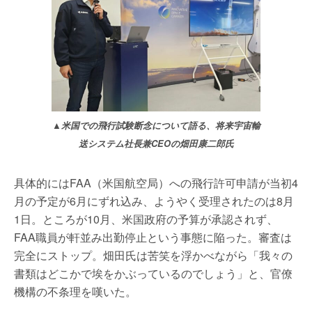
▲米国での飛行試験断念について語る、将来宇宙輸
送システム社長兼CEOの畑田康二郎氏
具体的にはFAA（米国航空局）への飛行許可申請が当初4
月の予定が6月にずれ込み、ようやく受理されたのは8月
1日。ところが10月、米国政府の予算が承認されず、
FAA職員が軒並み出勤停止という事態に陥った。審査は
完全にストップ。畑田氏は苦笑を浮かべながら「我々の
書類はどこかで埃をかぶっているのでしょう」と、官僚
機構の不条理を嘆いた。