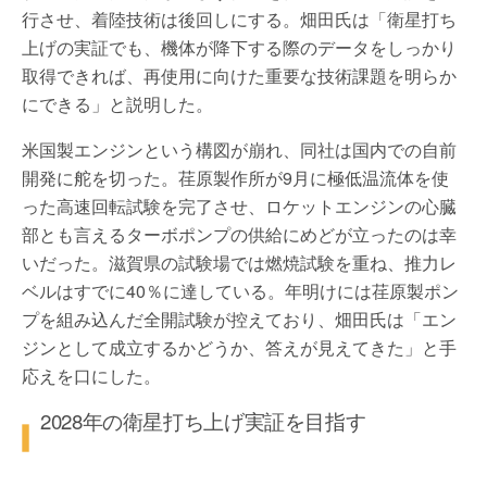
行させ、着陸技術は後回しにする。畑田氏は「衛星打ち
上げの実証でも、機体が降下する際のデータをしっかり
取得できれば、再使用に向けた重要な技術課題を明らか
にできる」と説明した。
米国製エンジンという構図が崩れ、同社は国内での自前
開発に舵を切った。荏原製作所が9月に極低温流体を使
った高速回転試験を完了させ、ロケットエンジンの心臓
部とも言えるターボポンプの供給にめどが立ったのは幸
いだった。滋賀県の試験場では燃焼試験を重ね、推力レ
ベルはすでに40％に達している。年明けには荏原製ポン
プを組み込んだ全開試験が控えており、畑田氏は「エン
ジンとして成立するかどうか、答えが見えてきた」と手
応えを口にした。
2028年の衛星打ち上げ実証を目指す