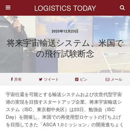
LOGISTICS TODAY
2025年12月23日
将来宇宙輸送システム、米国で
の飛行試験断念
共有
ツイート
ピン
メール
宇宙往還を可能とする輸送システムおよび次世代型宇宙
港の実現を目指すスタートアップ企業、将来宇宙輸送シ
ステム（ISC、東京都中央区）は23日、勉強会（ISC
Day）を開催し、米国での再使用型ロケットの打ち上げ
を目指してきた「ASCA 1.0ミッション」の開発進ちょく