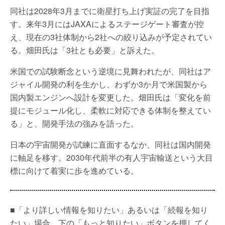
同社は2028年3月までに衛星打ち上げ実証の完了を目指
す。来年3月にはJAXAによるステージゲート審査が控
え、現在の3社体制から2社への絞り込みが予定されてい
る。畑田氏は「3社とも必要」と訴えた。
米国での試験断念という逆境に見舞われたが、同社はア
ジャイル開発の利を生かし、わずか3か月で米国製から
国内製エンジンへ設計を変更した。畑田氏は「変化を前
提にモジュール化し、柔軟に対応できる体制を整えてい
る」と、開発手法の強みを語った。
日本の宇宙開発が試練に直面するなか、同社は国内開発
に軸足を移す。2030年代前半の有人宇宙輸送という大目
標に向けて着実に歩を進めている。
■「より詳しい情報を知りたい」あるいは「続報を知り
たい」場合、下の「もっと知りたい」ボタンを押してく