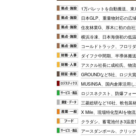
1万パレットを自動搬送、東
日本GLP、重量物対応の広
住友林業G、厚木に初の自社
横浜冷凍、日本海側初の低
コールドトラック、フロリ
ダイフク中間期、半導体搬
アスクル社長に成松氏、物
GROUNDなど5社、ロジ大
MUSINSA、国内倉庫活用
ロジスネクスト、防爆フォ
三菱総研など10社、軟包装
X Mile、現場特化型AIを
クラダシ、蓄電池付き3温度
アースダンボール、クリッ