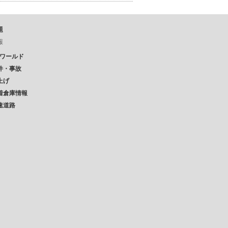
題
報
Pワールド
件・事故
上げ
着倉庫情報
速道路