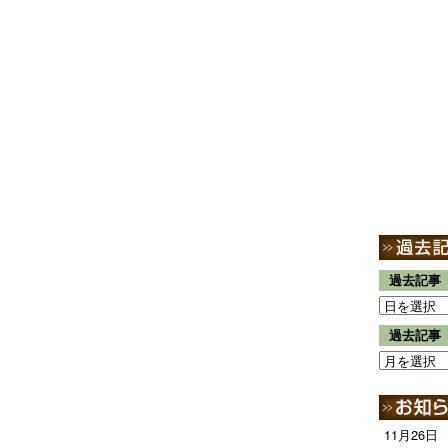
過去記事
過去記事
11月26日