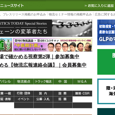
S TODAY｜国内最大の物流ニュースサイト
3PL, SCMなど国内外の最新の物流
、プレスリリース掲載のお申込み
物流セミナー情報の掲載申込み
広告に関する
場で確かめる視察第2弾｜参加募集中
める【物流広報連絡会議】｜会員募集中