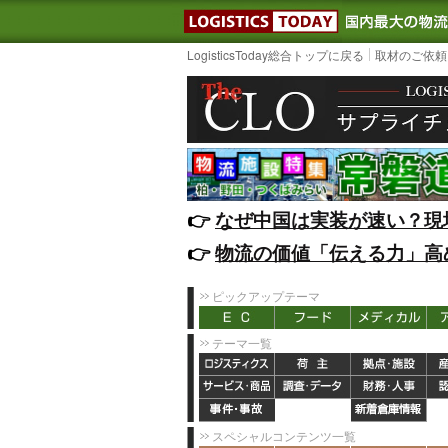
LOGISTIC
LogisticsToday総合トップに戻る
取材のご依頼
👉️
なぜ中国は実装が速い？現
👉️
物流の価値「伝える力」高
ピックアップテーマ
テーマ一覧
スペシャルコンテンツ一覧