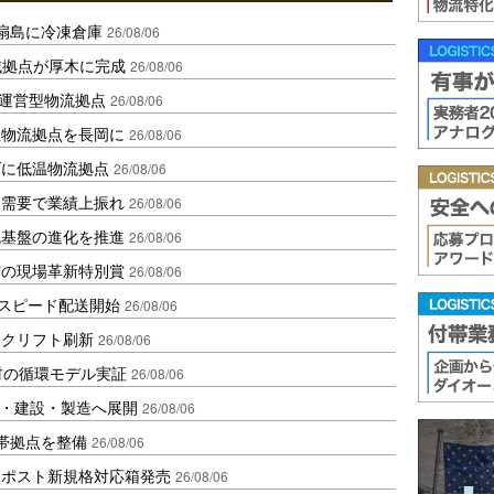
扇島に冷凍倉庫
26/08/06
域拠点が厚木に完成
26/08/06
運営型物流拠点
26/08/06
温物流拠点を長岡に
26/08/06
ダに低温物流拠点
26/08/06
送需要で業績上振れ
26/08/06
流基盤の進化を推進
26/08/06
賞の現場革新特別賞
26/08/06
しスピード配送開始
26/08/06
ークリフト刷新
26/08/06
材の循環モデル実証
26/08/06
物流・建設・製造へ展開
26/08/06
帯拠点を整備
26/08/06
クポスト新規格対応箱発売
26/08/06