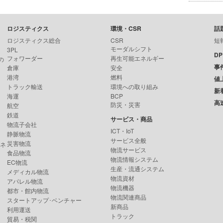
ロジスティクス
環境・CSR
話
ロジスティクス総合
CSR
短
モーダルシフト
3PL
D
フォワーダー
再生可能エネルギー
の
事
倉庫
安全
港湾
燃料
値
トラック輸送
環境への取り組み
新
海運
BCP
高
防災・災害
航空
鉄道
サービス・商品
物流子会社
ICT・IoT
静脈物流
サービス全般
災害物流
ンネ
物流サービス
食品物流
物流情報システム
EC物流
生産・流通システム
メディカル物流
物流資材
アパレル物流
物流機器
都市・館内物流
物流関連商品
スタートアップ･ベンチャー
新商品
利用運送
トラック
貿易・税関