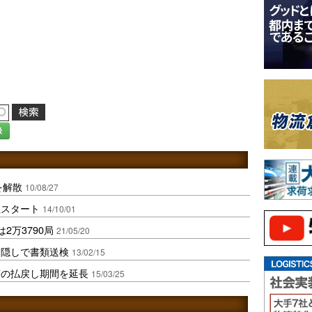
録
を解散
10/08/27
社スタート
14/10/01
2万3790局
21/05/20
物隠しで書類送検
13/02/15
筒の払戻し期間を延長
15/03/25