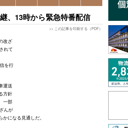
継、13時から緊急特番配信
>>
この記事を印刷する（PDF）
の改ざ
されて
配信を行
車運送
る方針
、一部
ざんが
らかになる見通しだ。