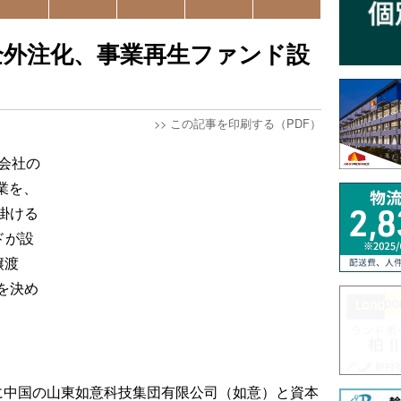
全外注化、事業再生ファンド設
>>
この記事を印刷する（PDF）
会社の
業を、
掛ける
ドが設
譲渡
を決め
に中国の山東如意科技集団有限公司（如意）と資本