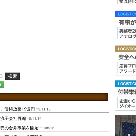
録
、債権放棄19億円
13/11/15
物流子会社再編
15/11/16
販売の合弁事業を開始
11/08/18