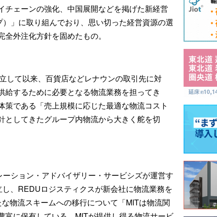
イチェーンの強化、中国展開などを掲げた新経営
ップ）」に取り組んでおり、思い切った経営資源の選
完全外注化方針を固めたもの。
に設立して以来、百貨店などレナウンの取引先に対
供給するために必要となる物流業務を担ってき
体策である「売上規模に応じた最適な物流コスト
針としてきたグループ内物流から大きく舵を切
ポレーション・アドバイザリー・サービシズが運営す
立し、REDUロジスティクスが新会社に物流業務を
な物流スキームへの移行について「MITは物流関
豊富に保有している。MITが提供し得る物流サービ