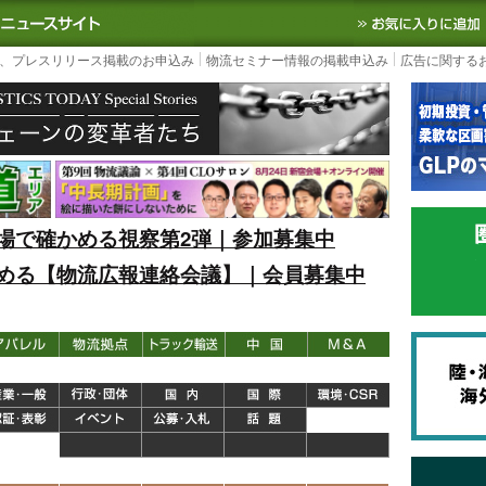
S TODAY｜国内最大の物流ニュースサイト
3PL, SCMなど国内外の最新の物流
、プレスリリース掲載のお申込み
物流セミナー情報の掲載申込み
広告に関する
場で確かめる視察第2弾｜参加募集中
める【物流広報連絡会議】｜会員募集中