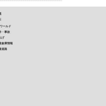
題
報
Pワールド
件・事故
上げ
着倉庫情報
速道路