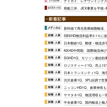
ナイガイ、レナウンインク
商船三井、JEX事業を宇徳
新幹線で再生医療細胞輸送
SBSHD物流利益率3.1％
日本郵政1Q、郵便・物流赤
NXHD中間期、国際物流伸び
SGHD1Q、モリソン連結効
ロジスティード1Q、売上1
日本トランスシティ1Q、海
渋沢倉庫1Q、3PL好調で営
ニッコンHD1Q、倉庫伸長
ヤマタネ1Q、物流増収も一
中央倉庫1Q、国内輸送と輸