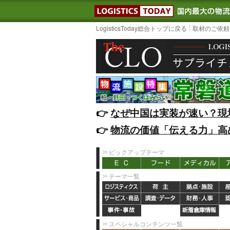
LOGISTIC
LogisticsToday総合トップに戻る
取材のご依頼
👉️
なぜ中国は実装が速い？現
👉️
物流の価値「伝える力」高
ピックアップテーマ
テーマ一覧
スペシャルコンテンツ一覧