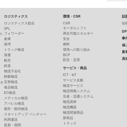
ロジスティクス
環境・CSR
話
ロジスティクス総合
CSR
短
モーダルシフト
3PL
D
フォワーダー
再生可能エネルギー
の
事
倉庫
安全
港湾
燃料
値
トラック輸送
環境への取り組み
新
海運
BCP
高
防災・災害
航空
鉄道
サービス・商品
物流子会社
ICT・IoT
静脈物流
サービス全般
災害物流
ンネ
物流サービス
食品物流
物流情報システム
EC物流
生産・流通システム
メディカル物流
物流資材
アパレル物流
物流機器
都市・館内物流
物流関連商品
スタートアップ･ベンチャー
新商品
利用運送
トラック
貿易・税関