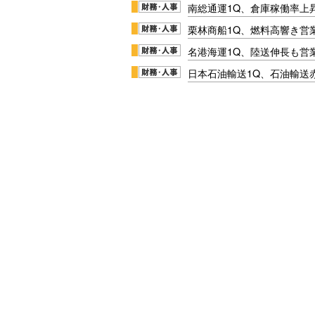
南総通運1Q、倉庫稼働率上
栗林商船1Q、燃料高響き営
名港海運1Q、陸送伸長も営業
日本石油輸送1Q、石油輸送