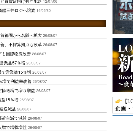
スと百貨店向け共同配送
12/07/06
･商船三井ロジへ譲渡
16/05/30
、首都圏から名阪へ拡大
26/08/07
に改善、不採算拠点も改革
26/08/07
字も国際物流改善
26/08/07
営業益57％増
26/08/07
果で営業益15％増
26/08/07
2％増で利益率改善
26/08/07
空輸送増で増収増益
26/08/07
業益18％増
26/08/07
も運送減益
26/08/07
部荷主減で減益
26/08/07
入増で増収増益
26/08/07