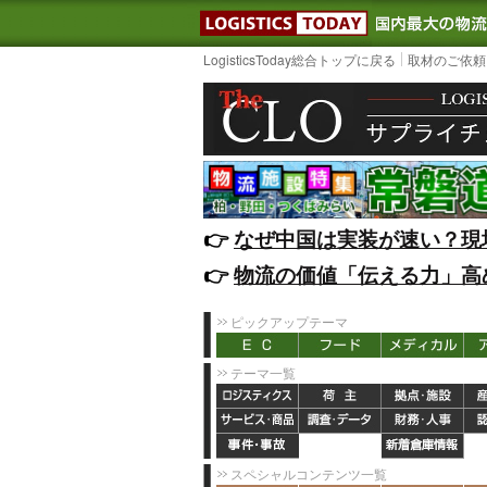
LOGISTIC
LogisticsToday総合トップに戻る
取材のご依頼
👉️
なぜ中国は実装が速い？現
👉️
物流の価値「伝える力」高
ピックアップテーマ
テーマ一覧
スペシャルコンテンツ一覧