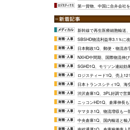
第一貨物、中国に合弁会社
新幹線で再生医療細胞輸送
SBSHD物流利益率3.1％
日本郵政1Q、郵便・物流赤
NXHD中間期、国際物流伸び
SGHD1Q、モリソン連結効
ロジスティード1Q、売上1
日本トランスシティ1Q、海
渋沢倉庫1Q、3PL好調で営
ニッコンHD1Q、倉庫伸長
ヤマタネ1Q、物流増収も一
中央倉庫1Q、国内輸送と輸
南総通運1Q、倉庫稼働率上