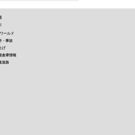
題
報
Pワールド
件・事故
上げ
着倉庫情報
速道路