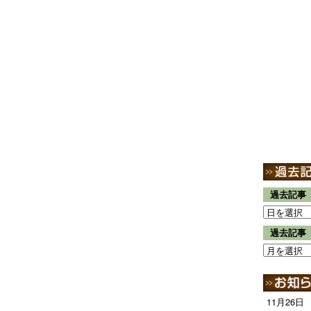
過去記事
過去記事
11月26日