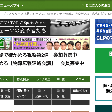
S TODAY｜国内最大の物流ニュースサイト
3PL, SCMなど国内外の最新の物流
、プレスリリース掲載のお申込み
物流セミナー情報の掲載申込み
広告に関する
場で確かめる視察第2弾｜参加募集中
める【物流広報連絡会議】｜会員募集中