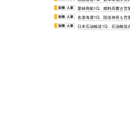
栗林商船1Q、燃料高響き営
名港海運1Q、陸送伸長も営業
日本石油輸送1Q、石油輸送