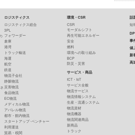
ロジスティクス
環境・CSR
話
ロジスティクス総合
CSR
短
モーダルシフト
3PL
D
フォワーダー
再生可能エネルギー
の
事
倉庫
安全
港湾
燃料
値
トラック輸送
環境への取り組み
新
海運
BCP
高
防災・災害
航空
鉄道
サービス・商品
物流子会社
ICT・IoT
静脈物流
サービス全般
災害物流
ンネ
物流サービス
食品物流
物流情報システム
EC物流
生産・流通システム
メディカル物流
物流資材
アパレル物流
物流機器
都市・館内物流
物流関連商品
スタートアップ･ベンチャー
新商品
利用運送
トラック
貿易・税関