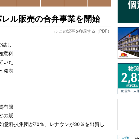
パレル販売の合弁事業を開始
>>
この記事を印刷する（PDF）
締結し
如意科
ていた
と発表
貿有限
どの販
如意科技集団が70％、レナウンが30％を出資し