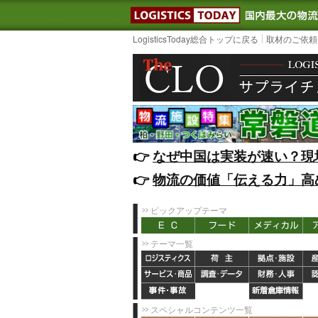
LOGISTIC
LogisticsToday総合トップに戻る
取材のご依頼
👉️
なぜ中国は実装が速い？現
👉️
物流の価値「伝える力」高
ピックアップテーマ
テーマ一覧
スペシャルコンテンツ一覧