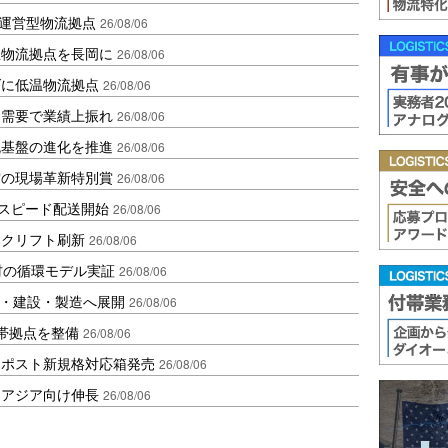
運営型物流拠点
26/08/06
温物流拠点を長岡に
26/08/06
ダに低温物流拠点
26/08/06
送需要で業績上振れ
26/08/06
流基盤の進化を推進
26/08/06
賞の現場革新特別賞
26/08/06
しスピード配送開始
26/08/06
ークリフト刷新
26/08/06
材の循環モデル実証
26/08/06
物流・建設・製造へ展開
26/08/06
帯拠点を整備
26/08/06
クポスト新規格対応箱発売
26/08/06
・アジア向け伸長
26/08/06