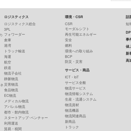
ロジスティクス
環境・CSR
話
ロジスティクス総合
CSR
短
モーダルシフト
3PL
D
フォワーダー
再生可能エネルギー
の
事
倉庫
安全
港湾
燃料
値
トラック輸送
環境への取り組み
新
海運
BCP
高
防災・災害
航空
鉄道
サービス・商品
物流子会社
ICT・IoT
静脈物流
サービス全般
災害物流
ンネ
物流サービス
食品物流
物流情報システム
EC物流
生産・流通システム
メディカル物流
物流資材
アパレル物流
物流機器
都市・館内物流
物流関連商品
スタートアップ･ベンチャー
新商品
利用運送
トラック
貿易・税関