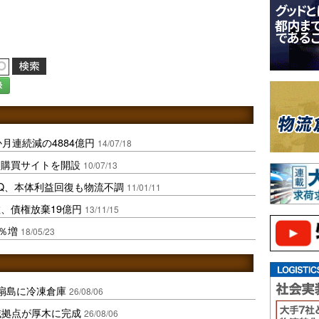
録
月連続減の4884億円
14/07/18
同購買サイトを開設
10/07/13
Q、本体利益回復も物流不調
11/01/11
、債権放棄19億円
13/11/15
7％増
18/05/23
扇島に冷凍倉庫
26/08/06
域拠点が厚木に完成
26/08/06