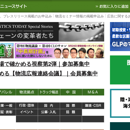
S TODAY｜国内最大の物流ニュースサイト
3PL, SCMなど国内外の最新の物流
、プレスリリース掲載のお申込み
物流セミナー情報の掲載申込み
広告に関する
場で確かめる視察第2弾｜参加募集中
める【物流広報連絡会議】｜会員募集中