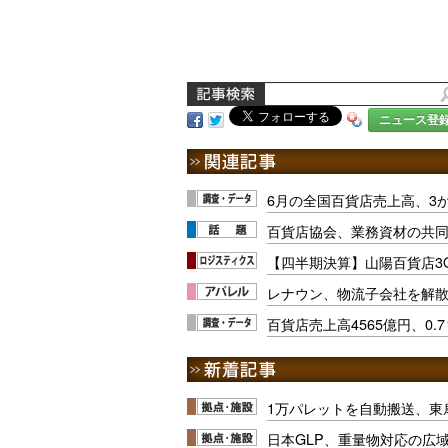
ニュース登
6月の全国百貨店売上高、3か
百貨店協会、業務資材の共
【四半期決算】山陽百貨店3
レナウン、物流子会社を解散
百貨店売上高4565億円、0.
1万パレットを自動搬送、東
日本GLP、重量物対応の広