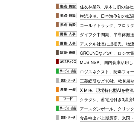
住友林業G、厚木に初の自社
横浜冷凍、日本海側初の低
コールドトラック、フロリ
ダイフク中間期、半導体搬
アスクル社長に成松氏、物
GROUNDなど5社、ロジ大
MUSINSA、国内倉庫活用
ロジスネクスト、防爆フォ
三菱総研など10社、軟包装
X Mile、現場特化型AIを
クラダシ、蓄電池付き3温度
アースダンボール、クリッ
食品輸出が上期最高、米国