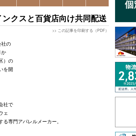
インクスと百貨店向け共同配送
>>
この記事を印刷する（PDF）
会社の
月か
区）の
いを開
会社で
ウェ
する専門アパレルメーカー。