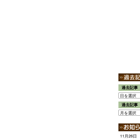
過去記事
過去記事
11月26日