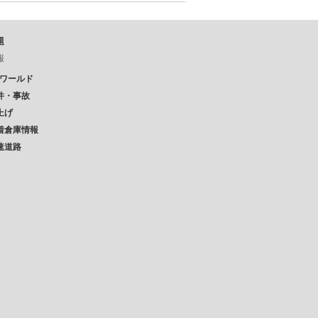
題
報
Pワールド
件・事故
上げ
着倉庫情報
速道路