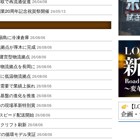
買取で再流通促進
26/04/08
創業20周年記念祝賀祭開催
24/05/13
扇島に冷凍倉庫
26/08/06
域拠点が厚木に完成
26/08/06
運営型物流拠点
26/08/06
温物流拠点を長岡に
26/08/06
ダに低温物流拠点
26/08/06
送需要で業績上振れ
26/08/06
流基盤の進化を推進
26/08/06
賞の現場革新特別賞
26/08/06
しスピード配送開始
26/08/06
ークリフト刷新
26/08/06
材の循環モデル実証
26/08/06