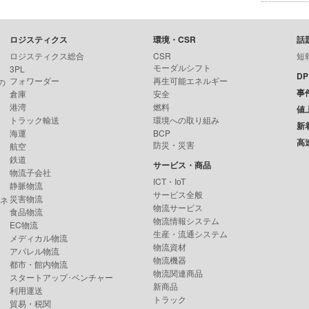
ロジスティクス
環境・CSR
話
ロジスティクス総合
CSR
短
モーダルシフト
3PL
D
フォワーダー
再生可能エネルギー
の
事
倉庫
安全
港湾
燃料
値
トラック輸送
環境への取り組み
新
海運
BCP
高
防災・災害
航空
鉄道
サービス・商品
物流子会社
ICT・IoT
静脈物流
サービス全般
災害物流
ンネ
物流サービス
食品物流
物流情報システム
EC物流
生産・流通システム
メディカル物流
物流資材
アパレル物流
物流機器
都市・館内物流
物流関連商品
スタートアップ･ベンチャー
新商品
利用運送
トラック
貿易・税関