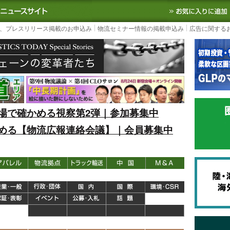
S TODAY｜国内最大の物流ニュースサイト
3PL, SCMなど国内外の最新の物流
、プレスリリース掲載のお申込み
物流セミナー情報の掲載申込み
広告に関する
場で確かめる視察第2弾｜参加募集中
める【物流広報連絡会議】｜会員募集中