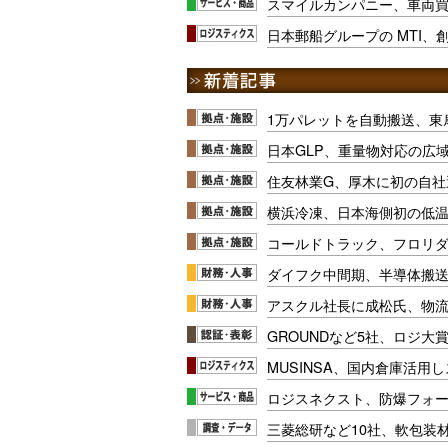
スマイルカンパニー、車両
日本郵船グループの MTI、
1万パレットを自動搬送、東
日本GLP、重量物対応の広
住友林業G、厚木に初の自社
横浜冷凍、日本海側初の低
コールドトラック、フロリ
ダイフク中間期、半導体搬
アスクル社長に成松氏、物
GROUNDなど5社、ロジ大
MUSINSA、国内倉庫活用
ロジスネクスト、防爆フォ
三菱総研など10社、軟包装