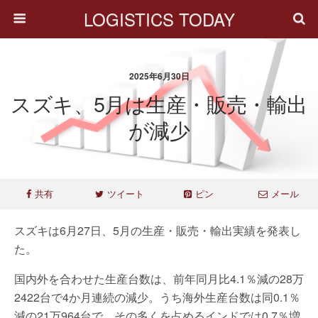
LOGISTICS TODAY
2025年6月30日
スズキ、5月は生産・販売・輸出
が減少
共有
ツイート
ピン
メール
スズキは6月27日、5月の生産・販売・輸出実績を発表し
た。
国内外を合わせた生産台数は、前年同月比4.1％減の28万
2422台で4か月連続の減少。うち海外生産台数は同0.1％
減の21万964台で、その多くを占めるインドでは0.7％増