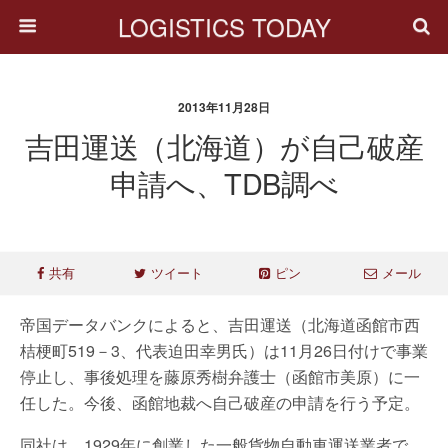
LOGISTICS TODAY
2013年11月28日
吉田運送（北海道）が自己破産
申請へ、TDB調べ
共有
ツイート
ピン
メール
帝国データバンクによると、吉田運送（北海道函館市西
桔梗町519－3、代表迫田幸男氏）は11月26日付けで事業
停止し、事後処理を藤原秀樹弁護士（函館市美原）に一
任した。今後、函館地裁へ自己破産の申請を行う予定。
同社は、1929年に創業した一般貨物自動車運送業者で、