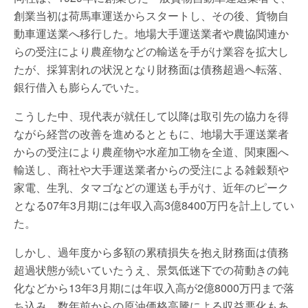
創業当初は荷馬車運送からスタートし、その後、貨物自
動車運送業へ移行した。地場大手運送業者や農協関連か
らの受注により農産物などの輸送を手がけ業容を拡大し
たが、採算割れの状況となり財務面は債務超過へ転落、
銀行借入も膨らんでいた。
こうした中、現代表が就任して以降は取引先の協力を得
ながら経営の改善を進めるとともに、地場大手運送業者
からの受注により農産物や水産加工物を全道、関東圏へ
輸送し、商社や大手運送業者からの受注による雑穀類や
家電、生乳、タマゴなどの運送も手がけ、近年のピーク
となる07年3月期には年収入高3億8400万円を計上してい
た。
しかし、過年度から多額の累積損失を抱え財務面は債務
超過状態が続いていたうえ、景気低迷下での荷動きの鈍
化などから13年3月期には年収入高が2億8000万円まで落
ち込み、数年前からの原油価格高騰による収益悪化もあ