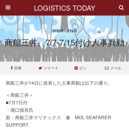
LOGISTICS TODAY
2025年7月15日
商船三井、7/7-7/15付け人事異動
共有
ツイート
ピン
メール
商船三井が14日に発表した人事異動は以下の通り。
＜商船三井＞
■7月7日付
・瀧口慎吾氏
新：商船三井マリテックス 兼 MOL SEAFARER
SUPPORT