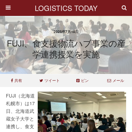
LOGISTICS TODAY
2025年7月18日
FUJI、食支援物流ハブ事業の産
学連携授業を実施
共有
ツイート
ピン
メール
FUJI（北海道
札幌市）は17
日、北海道武
蔵女子大学と
連携し、食支