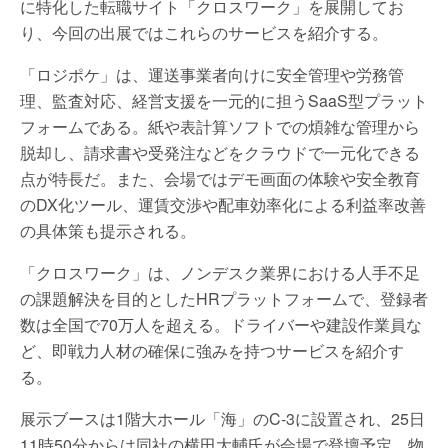
に特化した転職サイト「クロスワーク」を展開してお
り、今回の出展ではこれらのサービスを紹介する。
「ロジポケ」は、運送事業者向けに安全管理や労務管
理、監査対応、経営支援を一元的に担うSaaS型プラット
フォームである。紙や表計算ソフトでの煩雑な管理から
脱却し、請求書や受発注などをクラウドで一元化できる
点が特長だ。また、会場ではデモ画面の体験や安全教育
のDX化ツール、運賃交渉や配車効率化による利益率改善
の具体策も提示される。
「クロスワーク」は、ノンデスク業界における人手不足
の課題解決を目的としたHRプラットフォームで、登録者
数は全国で70万人を超える。ドライバーや建設作業員な
ど、即戦力人材の確保に強みを持つサービスを紹介す
る。
展示ブースは1階大ホール「海」のC-3に設置され、25日
11時50分からは同社の横田大輔氏が会場で登壇予定。物