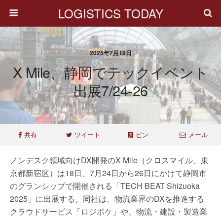
LOGISTICS TODAY
2025年7月18日
X Mile、静岡でテックイベント
出展7/24-26
共有
ツイート
ピン
メール
ノンデスク領域向けDX開発のX Mile（クロスマイル、東
京都新宿区）は18日、7月24日から26日にかけて静岡市
のグランシップで開催される「TECH BEAT Shizuoka
2025」に出展する。同社は、物流業界のDXを推進する
クラウドサービス「ロジポケ」や、物流・建設・製造業