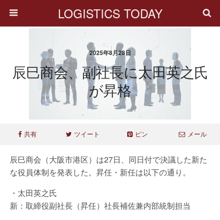
LOGISTICS TODAY
2025年8月28日
辰巳商会、副社長に太田英之氏
が昇格
共有
ツイート
ピン
メール
辰巳商会（大阪市港区）は27日、同日付で決議した新た
な役員体制を発表した。昇任・新任は以下の通り。
・太田英之氏
新：取締役副社長（昇任）社長補佐兼内部統制担当