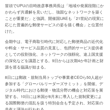
冒頭でUPUの目時政彦事務局長は「地域や発展段階にか
かわらず共通解を見いだし、強固なネットワークを築く
ことが重要だ」と強調。開催国UAEも「21世紀の現実に
応じた普遍的な郵便サービスの姿を描く機会」と位置付
けた。
会期中は、電子商取引時代に対応した郵便商品の近代化
や料金・サービス品質の見直し、包摂的サービス提供者
としての役割強化、ネットワークの強靱化、途上国支援
の深化などを議題とする。9日からは次期4か年計画と財
源を巡る協議が始まる。
8日には郵政・規制当局トップや事業者CEOら50人超が
参加する「グローバルリーダーズサミット」を開催。デ
ジタル時代における郵便・物流分野の機会と対応策を展
望する。10日には米国が8月末に導入した規制変更によ
る国際郵便の混乱を扱う特別会合も予定され、対応策の
共有と議論が行われる。