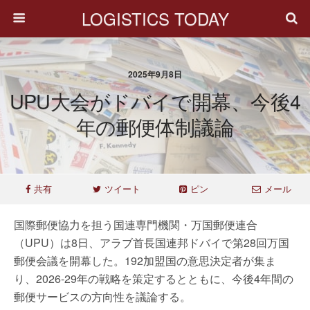
LOGISTICS TODAY
2025年9月8日
UPU大会がドバイで開幕、今後4
年の郵便体制議論
共有
ツイート
ピン
メール
国際郵便協力を担う国連専門機関・万国郵便連合
（UPU）は8日、アラブ首長国連邦ドバイで第28回万国
郵便会議を開幕した。192加盟国の意思決定者が集ま
り、2026-29年の戦略を策定するとともに、今後4年間の
郵便サービスの方向性を議論する。