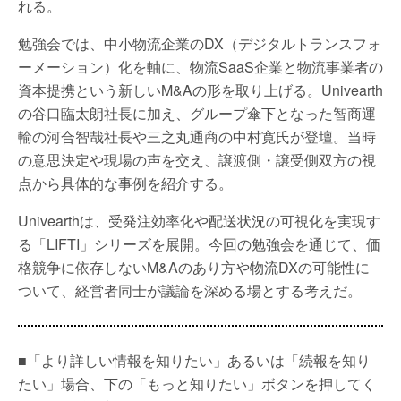
れる。
勉強会では、中小物流企業のDX（デジタルトランスフォ
ーメーション）化を軸に、物流SaaS企業と物流事業者の
資本提携という新しいM&Aの形を取り上げる。Univearth
の谷口臨太朗社長に加え、グループ傘下となった智商運
輸の河合智哉社長や三之丸通商の中村寛氏が登壇。当時
の意思決定や現場の声を交え、譲渡側・譲受側双方の視
点から具体的な事例を紹介する。
Univearthは、受発注効率化や配送状況の可視化を実現す
る「LIFTI」シリーズを展開。今回の勉強会を通じて、価
格競争に依存しないM&Aのあり方や物流DXの可能性に
ついて、経営者同士が議論を深める場とする考えだ。
■「より詳しい情報を知りたい」あるいは「続報を知り
たい」場合、下の「もっと知りたい」ボタンを押してく