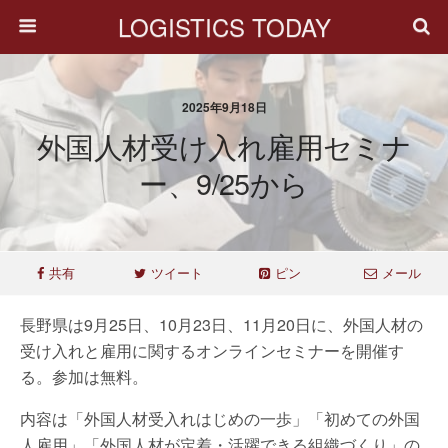
LOGISTICS TODAY
2025年9月18日
外国人材受け入れ雇用セミナ
ー、9/25から
共有
ツイート
ピン
メール
長野県は9月25日、10月23日、11月20日に、外国人材の
受け入れと雇用に関するオンラインセミナーを開催す
る。参加は無料。
内容は「外国人材受入れはじめの一歩」「初めての外国
人雇用」「外国人材が定着・活躍できる組織づくり」の