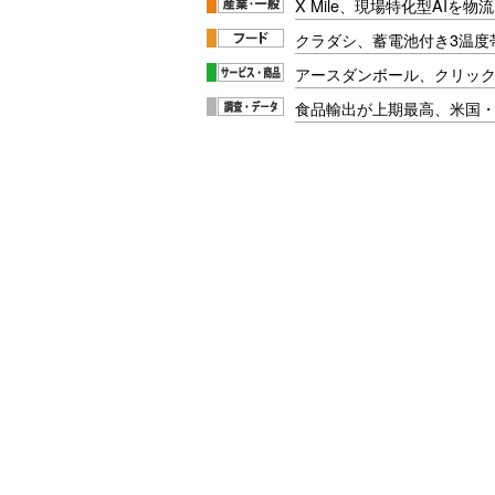
X Mile、現場特化型AIを
クラダシ、蓄電池付き3温度
アースダンボール、クリッ
食品輸出が上期最高、米国