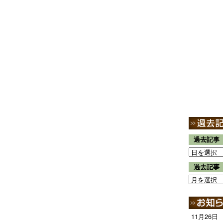
過去記事
過去記事
11月26日