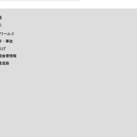
題
報
Pワールド
件・事故
上げ
着倉庫情報
速道路