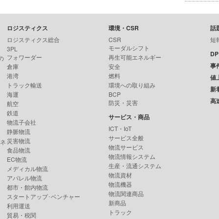
ロジスティクス
環境・CSR
話
ロジスティクス総合
CSR
短
モーダルシフト
3PL
D
フォワーダー
再生可能エネルギー
の
事
倉庫
安全
港湾
燃料
値
トラック輸送
環境への取り組み
新
海運
BCP
高
防災・災害
航空
鉄道
サービス・商品
物流子会社
ICT・IoT
静脈物流
サービス全般
災害物流
ンネ
物流サービス
食品物流
物流情報システム
EC物流
生産・流通システム
メディカル物流
物流資材
アパレル物流
物流機器
都市・館内物流
物流関連商品
スタートアップ･ベンチャー
新商品
利用運送
トラック
貿易・税関