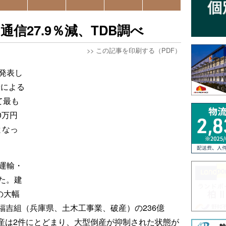
通信27.9％減、TDB調べ
>>
この記事を印刷する（PDF）
発表し
計による
て最も
0万円
となっ
運輸・
った。建
の大幅
福吉組（兵庫県、土木工事業、破産）の236億
の倒産は2件にとどまり、大型倒産が抑制された状態が