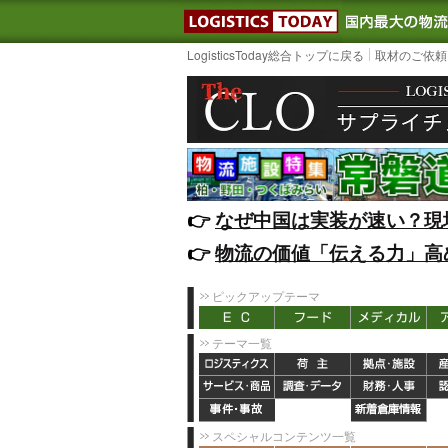
LOGISTIC
LogisticsToday総合トップに戻る
取材のご依頼
👉️
なぜ中国は実装が速い？現
👉️
物流の価値「伝える力」高
ピックアップテーマ
テーマ一覧
スペシャルコンテンツ一覧