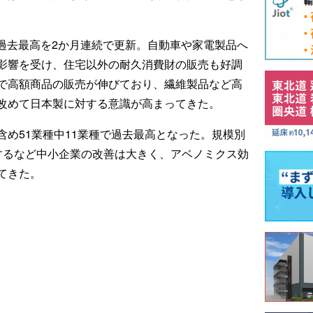
と、過去最高を2か月連続で更新。自動車や家電製品へ
影響を受け、住宅以外の耐久消費財の販売も好調
で高額商品の販売が伸びており、繊維製品など高
改めて日本製に対する意識が高まってきた。
め51業種中11業種で過去最高となった。規模別
するなど中小企業の改善は大きく、アベノミクス効
てきた。