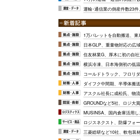
運輸･通信業の倒産件数23件、
1万パレットを自動搬送、東
日本GLP、重量物対応の広
住友林業G、厚木に初の自社
横浜冷凍、日本海側初の低
コールドトラック、フロリ
ダイフク中間期、半導体搬
アスクル社長に成松氏、物
GROUNDなど5社、ロジ大
MUSINSA、国内倉庫活用
ロジスネクスト、防爆フォ
三菱総研など10社、軟包装