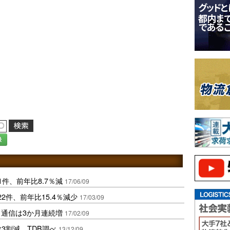
録
1件、前年比8.7％減
17/06/09
2件、前年比15.4％減少
17/03/09
･通信は3か月連続増
17/02/09
3割減、TDB調べ
13/12/09