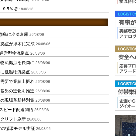
9.5％増
18/02/13
扇島に冷凍倉庫
26/08/06
域拠点が厚木に完成
26/08/06
運営型物流拠点
26/08/06
温物流拠点を長岡に
26/08/06
ダに低温物流拠点
26/08/06
送需要で業績上振れ
26/08/06
流基盤の進化を推進
26/08/06
賞の現場革新特別賞
26/08/06
しスピード配送開始
26/08/06
ークリフト刷新
26/08/06
材の循環モデル実証
26/08/06