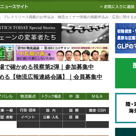
S TODAY｜国内最大の物流ニュースサイト
3PL, SCMなど国内外の最新の物流
、プレスリリース掲載のお申込み
物流セミナー情報の掲載申込み
広告に関する
場で確かめる視察第2弾｜参加募集中
める【物流広報連絡会議】｜会員募集中