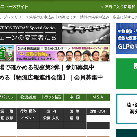
S TODAY｜国内最大の物流ニュースサイト
3PL, SCMなど国内外の最新の物流
、プレスリリース掲載のお申込み
物流セミナー情報の掲載申込み
広告に関する
場で確かめる視察第2弾｜参加募集中
める【物流広報連絡会議】｜会員募集中