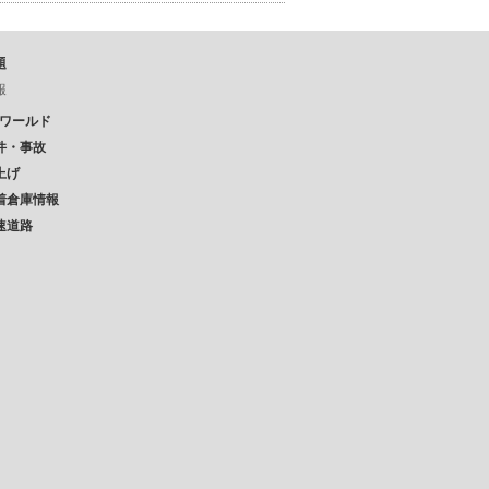
題
報
Pワールド
件・事故
上げ
着倉庫情報
速道路