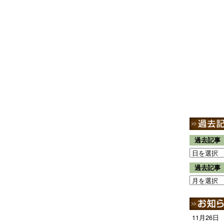
過去記事
過去記事
11月26日