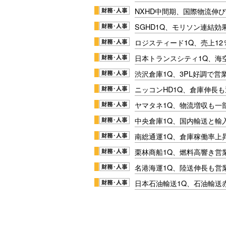
NXHD中間期、国際物流伸び
SGHD1Q、モリソン連結効
ロジスティード1Q、売上1
日本トランスシティ1Q、海
渋沢倉庫1Q、3PL好調で営
ニッコンHD1Q、倉庫伸長
ヤマタネ1Q、物流増収も一
中央倉庫1Q、国内輸送と輸
南総通運1Q、倉庫稼働率上
栗林商船1Q、燃料高響き営
名港海運1Q、陸送伸長も営業
日本石油輸送1Q、石油輸送