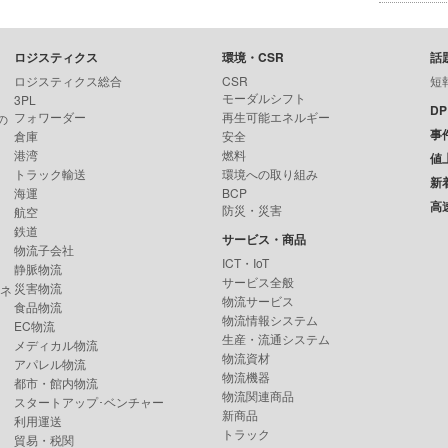
ロジスティクス
環境・CSR
話
ロジスティクス総合
CSR
短
モーダルシフト
3PL
D
フォワーダー
再生可能エネルギー
の
事
倉庫
安全
港湾
燃料
値
トラック輸送
環境への取り組み
新
海運
BCP
高
防災・災害
航空
鉄道
サービス・商品
物流子会社
ICT・IoT
静脈物流
サービス全般
災害物流
ンネ
物流サービス
食品物流
物流情報システム
EC物流
生産・流通システム
メディカル物流
物流資材
アパレル物流
物流機器
都市・館内物流
物流関連商品
スタートアップ･ベンチャー
新商品
利用運送
トラック
貿易・税関