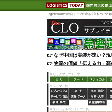
LOGISTIC
LogisticsToday総合トップに戻る
取材のご依頼
👉️
なぜ中国は実装が速い？現
👉️
物流の価値「伝える力」高
ピックアップテーマ
テーマ一覧
スペシャルコンテンツ一覧