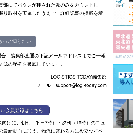
集部にてボタンが押された数のみをカウントし、
掘り取材を実施したうえで、詳細記事の掲載を積
もっと知りたい
場合、編集部直通の下記メールアドレスまでご一報
材源の秘匿を徹底しています。
LOGISTICS TODAY編集部
メール：support@logi-today.com
ール会員登録はこちら
ール会員向けに、朝刊（平日7時）・夕刊（16時）のニュ
の最新動向に加え、物流に関わる方に役立つイベ