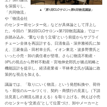
を深掘りし、
▲「第1回CLOサロン×第6回物流議論」
「共同物流」
や「物流会社
のセンター前センター化」などが具体論として浮上し
た。今回の「第2回CLOサロン×第7回物流議論」では一
歩踏み込み、“重なり合う立場”という前提からサプライ
チェーン全体を再設計する。日清食品・深井雅裕氏に加
え、三菱食品・田村幸士氏、イオン東北・波多野豊氏と
いった小売・卸の責任者が登壇。さらに物流不動産・
3PLの視点から野村不動産・宮地伸史郎氏が拠点戦略と
機能設計を提示し、経済産業省・平林孝之氏が議論に政
策的な視点を加える。
議論では、「取りにいく物流」という発想転換や、荷待
ち・荷役のルールづくり、契約・商慣行の見直し（下請
法見直しの潮流も踏まえる）を取り上げる。例えば小売
のセンターを“交差点”として位置づけ、卸やメーカーと