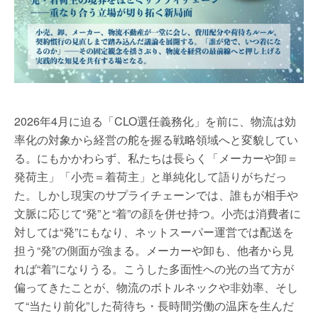
2026年4月に迫る「CLO選任義務化」を前に、物流は効
率化の対象から経営の舵を握る戦略領域へと変貌してい
る。にもかかわらず、私たちは長らく「メーカーや卸＝
発荷主」「小売＝着荷主」と単純化して語りがちだっ
た。しかし現実のサプライチェーンでは、誰もが相手や
文脈に応じて“発”と“着”の顔を併せ持つ。小売は消費者に
対しては“発”にもなり、ネットスーパー運営では配送を
担う“発”の側面が強まる。メーカーや卸も、他者から見
れば“着”になりうる。こうした多面性への光の当て方が
偏ってきたことが、物流のボトルネックや非効率、そし
て“当たり前化”した荷待ち・長時間労働の温床を生んだ