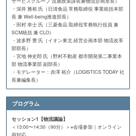
サービスグループ 流通政策課長兼物流企画室長）
・深井 雅裕 氏（日清食品 常務取締役 事業統括本部
長 兼 Well-being推進部長）
・田村 幸士 氏（三菱食品 取締役常務執行役員 兼
SCM統括 兼 CLO）
・波多野 豊 氏（イオン東北 経営企画本部 物流改革
部部長）
・宮地 伸史郎 氏（野村不動産 都市開発第二事業本
部 物流事業部 副部長）
・モデレーター：赤澤 裕介（LOGISTICS TODAY 社
長兼編集長）
プログラム
セッション1【物流議論】
＜13:00〜14:30（90分）＞※会場参加｜オンライン
両対応