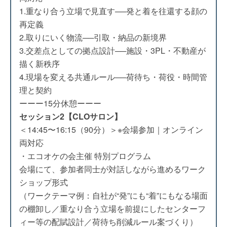
1.重なり合う立場で見直す──発と着を往還する顔の
再定義
2.取りにいく物流──引取・納品の新境界
3.交差点としての拠点設計──施設・3PL・不動産が
描く新秩序
4.現場を変える共通ルール──荷待ち・荷役・時間管
理と契約
ーーー15分休憩ーーー
セッション2【CLOサロン】
＜14:45〜16:15（90分）＞※会場参加｜オンライン
両対応
・エコオケの会主催 特別プログラム
会場にて、参加者同士が対話しながら進めるワーク
ショップ形式
（ワークテーマ例：自社が“発”にも“着”にもなる場面
の棚卸し／重なり合う立場を前提にしたセンターフ
ィー等の配賦設計／荷待ち削減ルール案づくり）