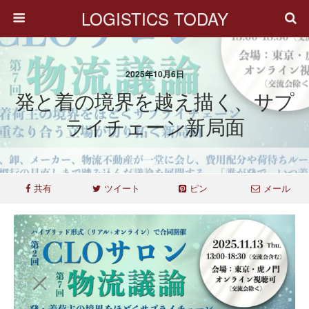
LOGISTICS TODAY
2025年10月6日
発と着の境界を越え描く、サプ
ライチェーン新局面
共有
ツイート
ピン
メール