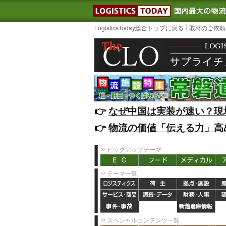
LOGISTIC
LogisticsToday総合トップに戻る
取材のご依頼
👉️
なぜ中国は実装が速い？現
👉️
物流の価値「伝える力」高
ピックアップテーマ
テーマ一覧
スペシャルコンテンツ一覧