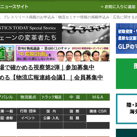
S TODAY｜国内最大の物流ニュースサイト
3PL, SCMなど国内外の最新の物流
、プレスリリース掲載のお申込み
物流セミナー情報の掲載申込み
広告に関する
場で確かめる視察第2弾｜参加募集中
める【物流広報連絡会議】｜会員募集中