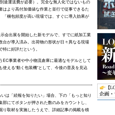
（別途運送費が必要）。完全な無人化ではないもの
者はより高付加価値な作業と並行で従事できるた
。「梱包頻度が高い現場では、すぐに導入効果が
的に展示会出展を開始した新モデルで、すでに紙加工業
数台が導入済み。出荷物の形状が日々異なる現場
で特に好評だという。
うEC事業者や中小物流倉庫に最適なモデルとして
も使える“動く包装機”として、今後の普及を見込
るいは「続報を知りたい」場合、下の「もっと知り
集部にてボタンが押された数のみをカウントし、
掘り取材を実施したうえで、詳細記事の掲載を積